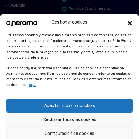
AVANCES
Youtube Canal Cinerama
VER PARA CREER
Cinerama en Linkedin
Gestionar cookies
facebook.com/cinerama.es
MIRA QUIÉN HABLA
Utilizamos cookies y tecnologías similares propias y de terceros, de sesión
o persistentes, para hacer funcionar de manera segura nuestro Sitio Web y
STREAMING NEWS
personalizar su contenido. Igualmente, utilizamos cookies para medir y
obtener datos de la navegación que realizas y para ajustar la publicidad a
ALFOMBRA ROJA
tus gustos y preferencias.
ANUNCIOS DE CINE
Puedes configurar, rechazar y aceptar el uso de cookies a continuación.
Asimismo, puedes modificar tus opciones de consentimiento en cualquier
momento visitando nuestra Política de Cookies y obtener más información
haciendo clic
aquí
CONDICIONES GENERALES
POLÍTICA DE COOKIES
Aceptar todas las cookies
POLÍTICA DE PRIVACIDAD
Rechazar todas las cookies
CONTACTO
Configuración de cookies