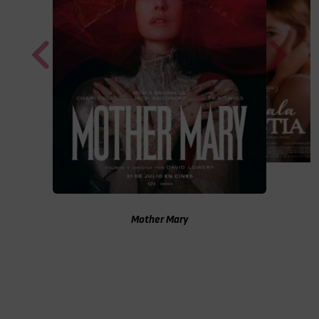
La última ronda en Venecia (Le citt
pianura)
Mother Mary
Mala Béstia