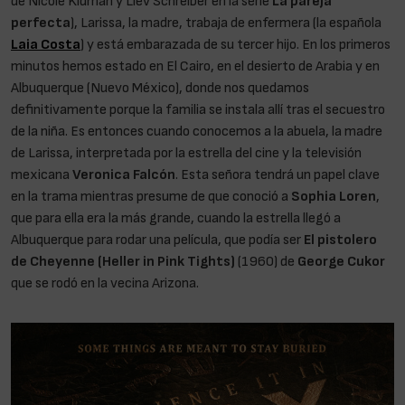
de Nicole Kidman y Liev Schreiber en la serie
La pareja
perfecta
), Larissa, la madre, trabaja de enfermera (la española
Laia Costa
) y está embarazada de su tercer hijo. En los primeros
minutos hemos estado en El Cairo, en el desierto de Arabia y en
Albuquerque (Nuevo México), donde nos quedamos
definitivamente porque la familia se instala allí tras el secuestro
de la niña. Es entonces cuando conocemos a la abuela, la madre
de Larissa, interpretada por la estrella del cine y la televisión
mexicana
Veronica Falcón
. Esta señora tendrá un papel clave
en la trama mientras presume de que conoció a
Sophia Loren
,
que para ella era la más grande, cuando la estrella llegó a
Albuquerque para rodar una película, que podía ser
El pistolero
de Cheyenne (Heller in Pink Tights)
(1960) de
George Cukor
que se rodó en la vecina Arizona.