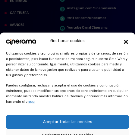
ESTRENOS
instagram.com/cineramaweb
CARTELERA
twitter.com/cinerames
AVANCES
Youtube Canal Cinerama
VER PARA CREER
Cinerama en Linkedin
Gestionar cookies
facebook.com/cinerama.es
MIRA QUIÉN HABLA
Utilizamos cookies y tecnologías similares propias y de terceros, de sesión
o persistentes, para hacer funcionar de manera segura nuestro Sitio Web y
STREAMING NEWS
personalizar su contenido. Igualmente, utilizamos cookies para medir y
obtener datos de la navegación que realizas y para ajustar la publicidad a
ALFOMBRA ROJA
tus gustos y preferencias.
ANUNCIOS DE CINE
Puedes configurar, rechazar y aceptar el uso de cookies a continuación.
Asimismo, puedes modificar tus opciones de consentimiento en cualquier
momento visitando nuestra Política de Cookies y obtener más información
haciendo clic
aquí
CONDICIONES GENERALES
POLÍTICA DE COOKIES
Aceptar todas las cookies
POLÍTICA DE PRIVACIDAD