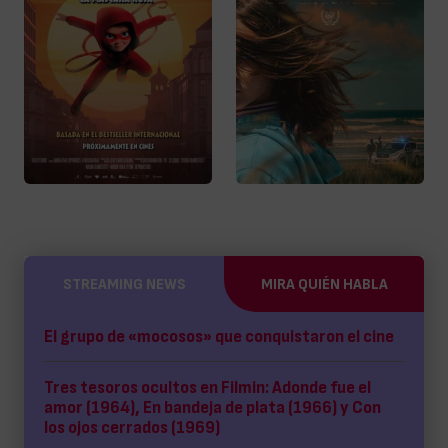
STREAMING NEWS
MIRA QUIÉN HABLA
El grupo de «mocosos» que conquistaron el cine
Tres tesoros ocultos en Filmin: Adonde fue el
amor (1964), En bandeja de plata (1966) y Con
los ojos cerrados (1969)