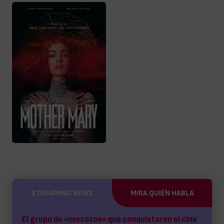
STREAMING NEWS
MIRA QUIÉN HABLA
El grupo de «mocosos» que conquistaron el cine