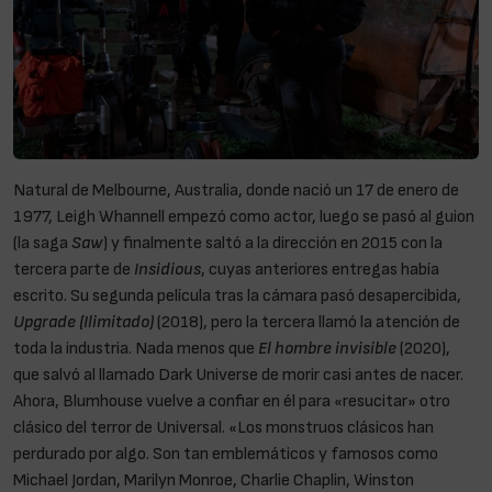
Natural de Melbourne, Australia, donde nació un 17 de enero de
1977, Leigh Whannell empezó como actor, luego se pasó al guion
(la saga
Saw
) y finalmente saltó a la dirección en 2015 con la
tercera parte de
Insidious
, cuyas anteriores entregas había
escrito. Su segunda película tras la cámara pasó desapercibida,
Upgrade (Ilimitado)
(2018), pero la tercera llamó la atención de
toda la industria. Nada menos que
El hombre invisible
(2020),
que salvó al llamado Dark Universe de morir casi antes de nacer.
Ahora, Blumhouse vuelve a confiar en él para «resucitar» otro
clásico del terror de Universal. «Los monstruos clásicos han
perdurado por algo. Son tan emblemáticos y famosos como
Michael Jordan, Marilyn Monroe, Charlie Chaplin, Winston