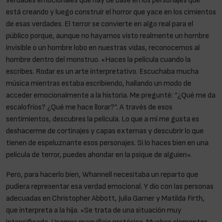
está creando y luego construir el horror que yace en los cimientos
de esas verdades. El terror se convierte en algo real para el
público porque, aunque no hayamos visto realmente un hombre
invisible o un hombre lobo en nuestras vidas, reconocemos al
hombre dentro del monstruo. «Haces la película cuando la
escribes. Rodar es un arte interpretativo. Escuchaba mucha
música mientras estaba escribiendo, hallando un modo de
acceder emocionalmente a la historia. Me pregunté: “¿Qué me da
escalofríos? ¿Qué me hace llorar?”. A través de esos
sentimientos, descubres la película. Lo que a mí me gusta es
deshacerme de cortinajes y capas externas y descubrir lo que
tienen de espeluznante esos personajes. Si lo haces bien en una
película de terror, puedes ahondar en la psique de alguien».
Pero, para hacerlo bien, Whannell necesitaba un reparto que
pudiera representar esa verdad emocional. Y dio con las personas
adecuadas en Christopher Abbott, Julia Garner y Matilda Firth,
que interpreta a la hija. «Se trata de una situación muy
intensificada. Usamos maquillaje protésico. Muchos elementos