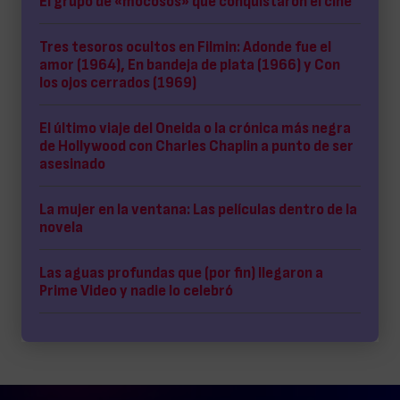
El grupo de «mocosos» que conquistaron el cine
Tres tesoros ocultos en Filmin: Adonde fue el
amor (1964), En bandeja de plata (1966) y Con
los ojos cerrados (1969)
El último viaje del Oneida o la crónica más negra
de Hollywood con Charles Chaplin a punto de ser
asesinado
La mujer en la ventana: Las películas dentro de la
novela
Las aguas profundas que (por fin) llegaron a
Prime Video y nadie lo celebró