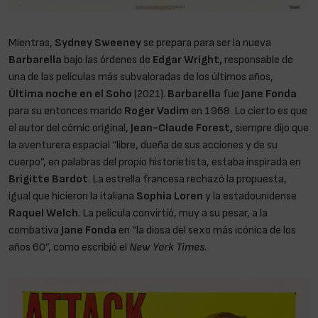
Mientras,
Sydney Sweeney
se prepara para ser la nueva
Barbarella
bajo las órdenes de
Edgar Wright,
responsable de
una de las películas más subvaloradas de los últimos años,
Última noche en el Soho
(2021).
Barbarella
fue
Jane Fonda
para su entonces marido
Roger Vadim
en 1968. Lo cierto es que
el autor del cómic original,
Jean-Claude Forest,
siempre dijo que
la aventurera espacial “libre, dueña de sus acciones y de su
cuerpo”, en palabras del propio historietista, estaba inspirada en
Brigitte Bardot
. La estrella francesa rechazó la propuesta,
igual que hicieron la italiana
Sophia Loren
y la estadounidense
Raquel Welch
. La película convirtió, muy a su pesar, a la
combativa
Jane Fonda
en “la diosa del sexo más icónica de los
años 60”, como escribió el
New York Times
.