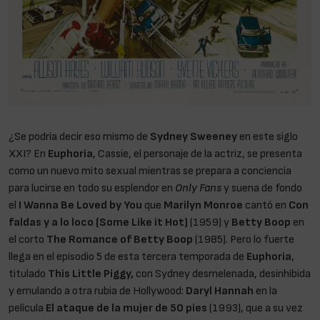
¿Se podría decir eso mismo de
Sydney Sweeney
en este siglo
XXI? En
Euphoria
, Cassie, el personaje de la actriz, se presenta
como un nuevo mito sexual mientras se prepara a conciencia
para lucirse en todo su esplendor en
Only Fans
y suena de fondo
el
I Wanna Be Loved by You
que
Marilyn Monroe
cantó en
Con
faldas y a lo loco (Some Like it Hot)
(1959) y
Betty Boop
en
el corto
The Romance of Betty Boop
(1985). Pero lo fuerte
llega en el episodio 5 de esta tercera temporada de
Euphoria
,
titulado
This Little Piggy,
con Sydney desmelenada, desinhibida
y emulando a otra rubia de Hollywood:
Daryl Hannah
en la
película
El ataque de la mujer de 50 pies
(1993), que a su vez