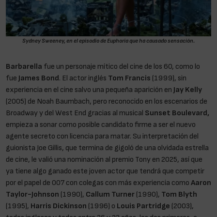
Sydney Sweeney, en el episodio de Euphoria que ha causado sensación.
Barbarella
fue un personaje mítico del cine de los 60, como lo
fue
James Bond
. El actor inglés
Tom Francis
(1999), sin
experiencia en el cine salvo una pequeña aparición en
Jay Kelly
(2005) de Noah Baumbach, pero reconocido en los escenarios de
Broadway y del West End gracias al musical
Sunset Boulevard,
empieza a sonar como posible candidato firme a ser el nuevo
agente secreto con licencia para matar. Su interpretación del
guionista Joe Gillis, que termina de gigoló de una olvidada estrella
de cine, le valió una nominación al premio Tony en 2025, así que
ya tiene algo ganado este joven actor que tendrá que competir
por el papel de 007 con colegas con más experiencia como
Aaron
Taylor-Johnson
(1990),
Callum Turner
(1990),
Tom Blyth
(1995),
Harris Dickinson
(1996) o
Louis Partridge
(2003),