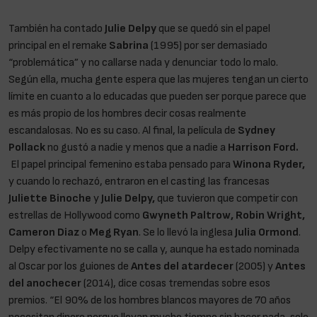
También ha contado
Julie Delpy
que se quedó sin el papel
principal en el remake
Sabrina
(1995) por ser demasiado
“problemática” y no callarse nada y denunciar todo lo malo.
Según ella, mucha gente espera que las mujeres tengan un cierto
límite en cuanto a lo educadas que pueden ser porque parece que
es más propio de los hombres decir cosas realmente
escandalosas. No es su caso. Al final, la película de
Sydney
Pollack
no gustó a nadie y menos que a nadie a
Harrison Ford.
El papel principal femenino estaba pensado para
Winona Ryder,
y cuando lo rechazó, entraron en el casting las francesas
Juliette Binoche
y
Julie Delpy,
que tuvieron que competir con
estrellas de Hollywood como
Gwyneth Paltrow, Robin Wright,
Cameron Diaz
o
Meg Ryan
. Se lo llevó la inglesa
Julia Ormond
.
Delpy efectivamente no se calla y, aunque ha estado nominada
al Oscar por los guiones de
Antes del atardecer
(2005) y
Antes
del anochecer
(2014), dice cosas tremendas sobre esos
premios. “El 90% de los hombres blancos mayores de 70 años