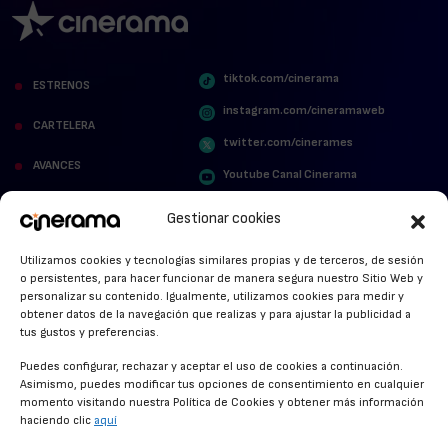
tiktok.com/cinerama
ESTRENOS
instagram.com/cineramaweb
CARTELERA
twitter.com/cinerames
AVANCES
Youtube Canal Cinerama
VER PARA CREER
Cinerama en Linkedin
Gestionar cookies
facebook.com/cinerama.es
MIRA QUIÉN HABLA
Utilizamos cookies y tecnologías similares propias y de terceros, de sesión
o persistentes, para hacer funcionar de manera segura nuestro Sitio Web y
STREAMING NEWS
personalizar su contenido. Igualmente, utilizamos cookies para medir y
obtener datos de la navegación que realizas y para ajustar la publicidad a
ALFOMBRA ROJA
tus gustos y preferencias.
ANUNCIOS DE CINE
Puedes configurar, rechazar y aceptar el uso de cookies a continuación.
Asimismo, puedes modificar tus opciones de consentimiento en cualquier
momento visitando nuestra Política de Cookies y obtener más información
haciendo clic
aquí