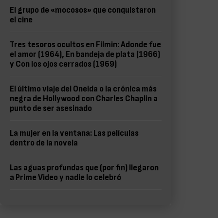
El grupo de «mocosos» que conquistaron
el cine
Tres tesoros ocultos en Filmin: Adonde fue
el amor (1964), En bandeja de plata (1966)
y Con los ojos cerrados (1969)
El último viaje del Oneida o la crónica más
negra de Hollywood con Charles Chaplin a
punto de ser asesinado
La mujer en la ventana: Las películas
dentro de la novela
Las aguas profundas que (por fin) llegaron
a Prime Video y nadie lo celebró