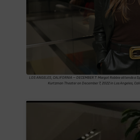
LOS ANGELES, CALIFORNIA – DECEMBER 7: Margot Robbie attends a Spec
Kurtzman Theater on December 7, 2022 in Los Angeles, Cal