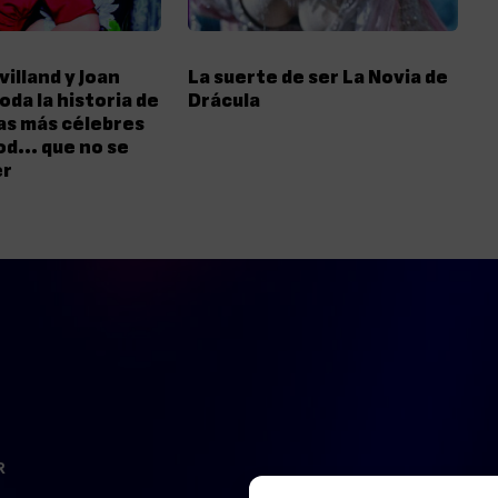
villand y Joan
La suerte de ser La Novia de
oda la historia de
Drácula
as más célebres
od… que no se
er
R