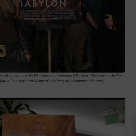
ial Screening and Q&A in support of Paramount Pictures’ «Babylon» at the Ray
ifornia. (Photo by Anna Webber/Getty Images for Paramount Pictures)