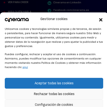
VER PARA CREER
Cinerama en Linkedin
facebook.com/cinerama.es
MIRA QUIÉN HABLA
Gestionar cookies
STREAMING NEWS
Utilizamos cookies y tecnologías similares propias y de terceros, de sesión
ALFOMBRA ROJA
o persistentes, para hacer funcionar de manera segura nuestro Sitio Web y
personalizar su contenido. Igualmente, utilizamos cookies para medir y
ANUNCIOS DE CINE
obtener datos de la navegación que realizas y para ajustar la publicidad a tus
gustos y preferencias.
Puedes configurar, rechazar y aceptar el uso de cookies a continuación.
Asimismo, puedes modificar tus opciones de consentimiento en cualquier
CONDICIONES GENERALES
momento visitando nuestra Política de Cookies y obtener más información
haciendo clic
aquí
POLÍTICA DE COOKIES
POLÍTICA DE PRIVACIDAD
Aceptar todas las cookies
CONTACTO
Rechazar todas las cookies
© CINERAMA 2026
Configuración de cookies