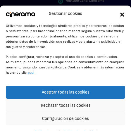
Youtube Canal Cinerama
VER PARA CREER
Cinerama en Linkedin
Gestionar cookies
facebook.com/cinerama.es
MIRA QUIÉN HABLA
Utilizamos cookies y tecnologías similares propias y de terceros, de sesión
o persistentes, para hacer funcionar de manera segura nuestro Sitio Web y
STREAMING NEWS
personalizar su contenido. Igualmente, utilizamos cookies para medir y
obtener datos de la navegación que realizas y para ajustar la publicidad a
ALFOMBRA ROJA
tus gustos y preferencias.
ANUNCIOS DE CINE
Puedes configurar, rechazar y aceptar el uso de cookies a continuación.
Asimismo, puedes modificar tus opciones de consentimiento en cualquier
momento visitando nuestra Política de Cookies y obtener más información
haciendo clic
aquí
CONDICIONES GENERALES
POLÍTICA DE COOKIES
Aceptar todas las cookies
POLÍTICA DE PRIVACIDAD
Rechazar todas las cookies
CONTACTO
Configuración de cookies