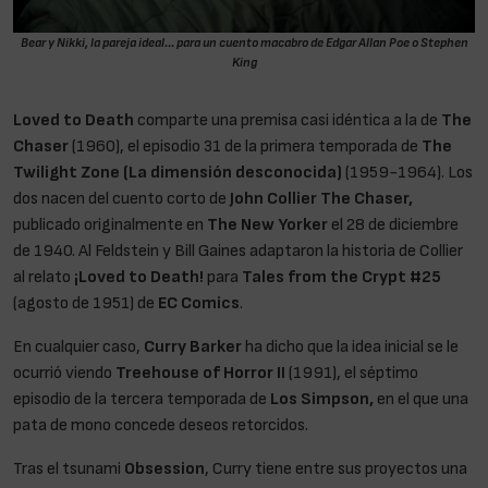
Bear y Nikki, la pareja ideal… para un cuento macabro de Edgar Allan Poe o Stephen
King
Loved to Death
comparte una premisa casi idéntica a la de
The
Chaser
(1960), el episodio 31 de la primera temporada de
The
Twilight Zone (La dimensión desconocida)
(1959-1964). Los
dos nacen del cuento corto de
John Collier
The Chaser,
publicado originalmente en
The New Yorker
el 28 de diciembre
de 1940. Al Feldstein y Bill Gaines adaptaron la historia de Collier
al relato
¡Loved to Death!
para
Tales from the Crypt #25
(agosto de 1951) de
EC Comics
.
En cualquier caso,
Curry Barker
ha dicho que la idea inicial se le
ocurrió viendo
Treehouse of Horror II
(1991), el séptimo
episodio de la tercera temporada de
Los Simpson,
en el que una
pata de mono concede deseos retorcidos.
Tras el tsunami
Obsession
, Curry tiene entre sus proyectos una