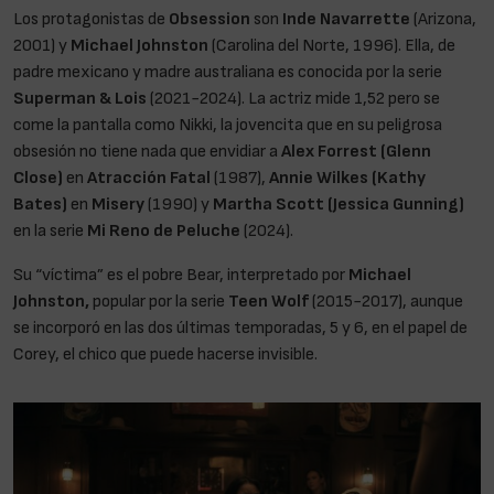
Los protagonistas de
Obsession
son
Inde Navarrette
(Arizona,
2001) y
Michael Johnston
(Carolina del Norte, 1996). Ella, de
padre mexicano y madre australiana es conocida por la serie
Superman & Lois
(2021-2024). La actriz mide 1,52 pero se
come la pantalla como Nikki, la jovencita que en su peligrosa
obsesión no tiene nada que envidiar a
Alex Forrest (Glenn
Close)
en
Atracción Fatal
(1987),
Annie Wilkes (Kathy
Bates)
en
Misery
(1990) y
Martha Scott (Jessica Gunning)
en la serie
Mi Reno de Peluche
(2024).
Su “víctima” es el pobre Bear, interpretado por
Michael
Johnston,
popular por la serie
Teen Wolf
(2015-2017), aunque
se incorporó en las dos últimas temporadas, 5 y 6, en el papel de
Corey, el chico que puede hacerse invisible.