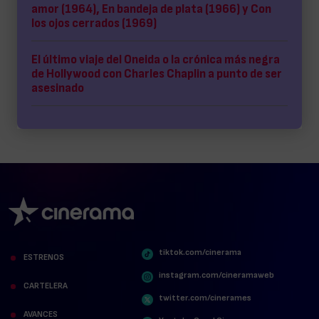
amor (1964), En bandeja de plata (1966) y Con
los ojos cerrados (1969)
El último viaje del Oneida o la crónica más negra
de Hollywood con Charles Chaplin a punto de ser
asesinado
tiktok.com/cinerama
ESTRENOS
instagram.com/cineramaweb
CARTELERA
twitter.com/cinerames
AVANCES