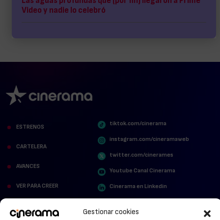
Las aguas profundas que (por fin) llegaron a Prime
Video y nadie lo celebró
tiktok.com/cinerama
ESTRENOS
instagram.com/cineramaweb
CARTELERA
twitter.com/cinerames
AVANCES
Youtube Canal Cinerama
VER PARA CREER
Cinerama en Linkedin
facebook.com/cinerama.es
MIRA QUIÉN HABLA
Gestionar cookies