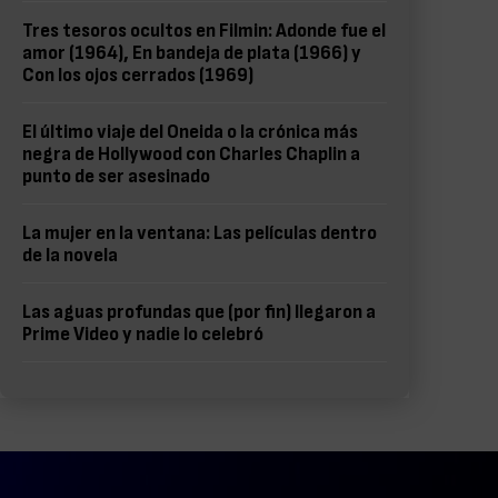
Tres tesoros ocultos en Filmin: Adonde fue el
amor (1964), En bandeja de plata (1966) y
Con los ojos cerrados (1969)
El último viaje del Oneida o la crónica más
negra de Hollywood con Charles Chaplin a
punto de ser asesinado
La mujer en la ventana: Las películas dentro
de la novela
Las aguas profundas que (por fin) llegaron a
Prime Video y nadie lo celebró