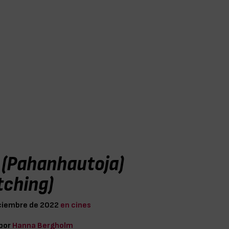
 (Pahanhautoja)
tching)
ciembre de 2022
en cines
 por
Hanna Bergholm