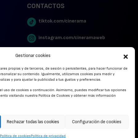
CONTACTOS
tiktok.com/cinerama
instagram.com/cineramaweb
twitter.com/cinerames
Gestionar cookies
lares propias y de terceros, de sesión o persistentes, para hacer funcionar de
Youtube Canal Cinerama
rsonalizar su contenido. Igualmente, utilizamos cookies para medir y
lizas y para ajustar la publicidad a tus gustos y preferencias.
Cinerama en Linkedin
r el uso de cookies a continuación. Asimismo, puedes modificar tus opciones
nto visitando nuestra Política de Cookies y obtener más información
facebook.com/cinerama.es
Rechazar todas las cookies
Configuración de cookies
CONTACTO
Política de cookies
Política de privacidad