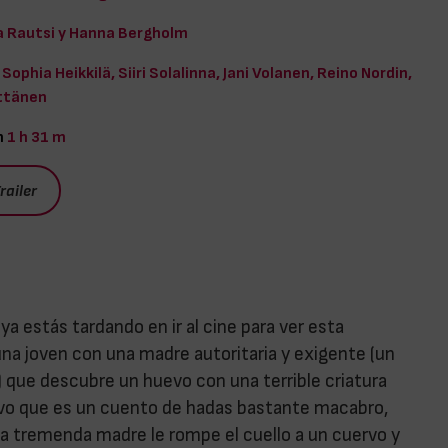
ja Rautsi y Hanna Bergholm
Sophia Heikkilä, Siiri Solalinna, Jani Volanen, Reino Nordin,
ttänen
n
1 h 31 m
railer
 ya estás tardando en ir al cine para ver esta
na joven con una madre autoritaria y exigente (un
) que descubre un huevo con una terrible criatura
vo que es un cuento de hadas bastante macabro,
la tremenda madre le rompe el cuello a un cuervo y