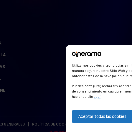
R
BLA
Utilizamos cookies y tecnologías simi
WS
manera segura nuestro Sitio Web y pe
obtener datos de la navegación que rea
A
Puedes configurar, rechazar y acepta
INE
de consentimiento en cualquier mome
haciendo clic
aquí
Aceptar todas las cookies
S GENERALES
POLÍTICA DE COOKIES
POLÍTICA DE PRIVACIDAD