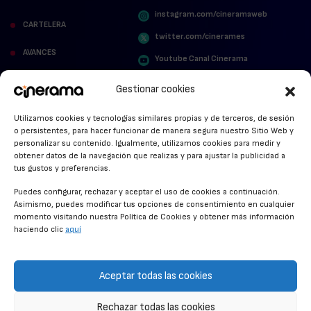
instagram.com/cineramaweb
CARTELERA
twitter.com/cinerames
AVANCES
Youtube Canal Cinerama
VER PARA CREER
Cinerama en Linkedin
Gestionar cookies
facebook.com/cinerama.es
MIRA QUIÉN HABLA
Utilizamos cookies y tecnologías similares propias y de terceros, de sesión
o persistentes, para hacer funcionar de manera segura nuestro Sitio Web y
STREAMING NEWS
personalizar su contenido. Igualmente, utilizamos cookies para medir y
obtener datos de la navegación que realizas y para ajustar la publicidad a
ALFOMBRA ROJA
tus gustos y preferencias.
ANUNCIOS DE CINE
Puedes configurar, rechazar y aceptar el uso de cookies a continuación.
Asimismo, puedes modificar tus opciones de consentimiento en cualquier
momento visitando nuestra Política de Cookies y obtener más información
haciendo clic
aquí
CONDICIONES GENERALES
POLÍTICA DE COOKIES
Aceptar todas las cookies
POLÍTICA DE PRIVACIDAD
Rechazar todas las cookies