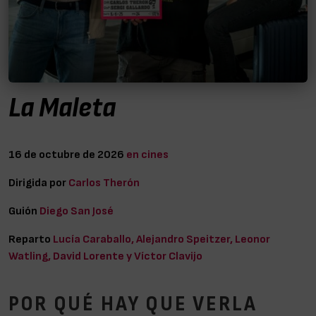
La Maleta
16 de octubre de 2026
en cines
Dirigida por
Carlos Therón
Guión
Diego San José
Reparto
Lucía Caraballo, Alejandro Speitzer, Leonor
Watling, David Lorente y Víctor Clavijo
POR QUÉ HAY QUE VERLA