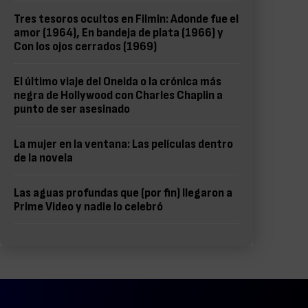
Tres tesoros ocultos en Filmin: Adonde fue el
amor (1964), En bandeja de plata (1966) y
Con los ojos cerrados (1969)
El último viaje del Oneida o la crónica más
negra de Hollywood con Charles Chaplin a
punto de ser asesinado
La mujer en la ventana: Las películas dentro
de la novela
Las aguas profundas que (por fin) llegaron a
Prime Video y nadie lo celebró