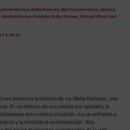
James Norton, Bella Ramsey, Neil Patrick Harris, Jessica
 Shalom Brune-Franklin, Ruby Stokes, Conrad Khan, Earl
n
1 h 46 m
g
) nos presenta la historia de Ivy (Bella Ramsey), una
er. En un intento de sus padres por ayudarla, la
traviesan esta misma situación. Ivy se enfrenta a
peranza y la tristeza se entremezclan. Nos