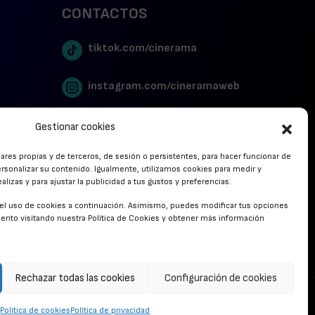
CONTACTOS
tiktok.com/cinerama
instagram.com/cineramaweb
twitter.com/cinerames
Gestionar cookies
lares propias y de terceros, de sesión o persistentes, para hacer funcionar de
Youtube Canal Cinerama
rsonalizar su contenido. Igualmente, utilizamos cookies para medir y
lizas y para ajustar la publicidad a tus gustos y preferencias.
Cinerama en Linkedin
r el uso de cookies a continuación. Asimismo, puedes modificar tus opciones
nto visitando nuestra Política de Cookies y obtener más información
facebook.com/cinerama.es
Rechazar todas las cookies
Configuración de cookies
CONTACTO
Política de cookies
Política de privacidad