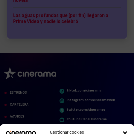
novela
Las aguas profundas que (por fin) llegaron a
Prime Video y nadie lo celebró
tiktok.com/cinerama
ESTRENOS
instagram.com/cineramaweb
CARTELERA
twitter.com/cinerames
AVANCES
Youtube Canal Cinerama
VER PARA CREER
Cinerama en Linkedin
Gestionar cookies