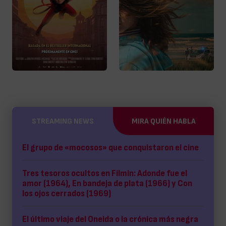
STREAMING NEWS
MIRA QUIÉN HABLA
El grupo de «mocosos» que conquistaron el cine
Tres tesoros ocultos en Filmin: Adonde fue el
amor (1964), En bandeja de plata (1966) y Con
los ojos cerrados (1969)
El último viaje del Oneida o la crónica más negra