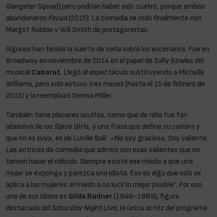
Gangster Squad)
pero podrían haber sido cuatro, porque ambos
abandonaron
Focus
(2015). La comedia se rodó finalmente con
Margot Robbie y Will Smith de protagonistas.
Algunos han tenido la suerte de verla sobre los escenarios. Fue en
Broadway en noviembre de 2014 en el papel de Sally Bowles del
musical
Cabaret
. Llegó al espectáculo sustituyendo a Michelle
Williams, pero solo estuvo tres meses (hasta el 15 de febrero de
2015) y la reemplazó Sienna Miller.
También tiene placeres ocultos, como que de niña fue fan
obsesiva de las
Spice Girls
, y una frase que define su carrera y
que no es suya, es de Lucille Ball: «No soy graciosa. Soy valiente.
Las actrices de comedia que admiro son esas valientes que no
temen hacer el ridículo. Siempre existe ese miedo a que una
mujer se exponga y parezca una idiota. Eso es algo que solo se
aplica a las mujeres: el miedo a no lucir lo mejor posible”. Por eso
una de sus ídolos es
Gilda Radner
(1946-1989), figura
destacada del
Saturday Night Live,
la única actriz del programa