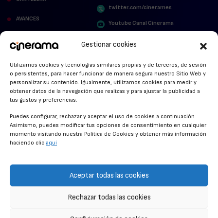
twitter.com/cinerames
AVANCES
Youtube Canal Cinerama
VER PARA CREER
Cinerama en Linkedin
Gestionar cookies
facebook.com/cinerama.es
MIRA QUIÉN HABLA
Utilizamos cookies y tecnologías similares propias y de terceros, de sesión
o persistentes, para hacer funcionar de manera segura nuestro Sitio Web y
STREAMING NEWS
personalizar su contenido. Igualmente, utilizamos cookies para medir y
obtener datos de la navegación que realizas y para ajustar la publicidad a
ALFOMBRA ROJA
tus gustos y preferencias.
ANUNCIOS DE CINE
Puedes configurar, rechazar y aceptar el uso de cookies a continuación.
Asimismo, puedes modificar tus opciones de consentimiento en cualquier
momento visitando nuestra Política de Cookies y obtener más información
haciendo clic
aquí
CONDICIONES GENERALES
POLÍTICA DE COOKIES
Aceptar todas las cookies
POLÍTICA DE PRIVACIDAD
Rechazar todas las cookies
CONTACTO