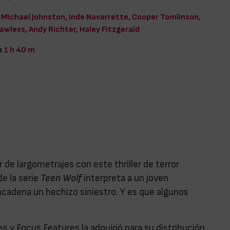
Michael Johnston, Inde Navarrette, Cooper Tomlinson,
wless, Andy Richter, Haley Fitzgerald
n
1 h 40 m
 de largometrajes con este thriller de terror
e la serie
Teen Wolf
interpreta a un joven
cadena un hechizo siniestro. Y es que algunos
s y Focus Features la adquirió para su distribución