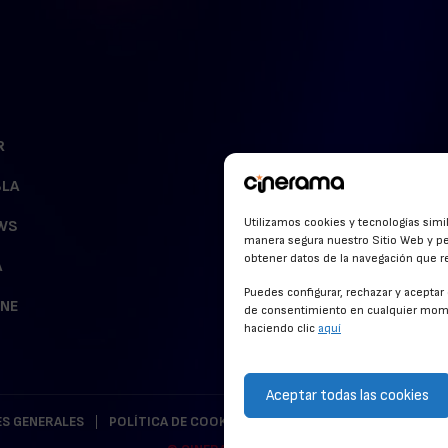
R
BLA
Utilizamos cookies y tecnologías simi
WS
manera segura nuestro Sitio Web y pe
obtener datos de la navegación que rea
A
Puedes configurar, rechazar y acepta
INE
de consentimiento en cualquier mome
haciendo clic
aquí
Aceptar todas las cookies
S GENERALES
POLÍTICA DE COOKIES
POLÍTICA DE PRIVACIDAD