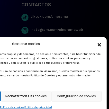
CONTACTOS
tiktok.com/cinerama
instagram.com/cineramaweb
twitter.com/cinerames
Gestionar cookies
lares propias y de terceros, de sesión o persistentes, para hacer funcionar de
Youtube Canal Cinerama
rsonalizar su contenido. Igualmente, utilizamos cookies para medir y
lizas y para ajustar la publicidad a tus gustos y preferencias.
Cinerama en Linkedin
r el uso de cookies a continuación. Asimismo, puedes modificar tus opciones
nto visitando nuestra Política de Cookies y obtener más información
facebook.com/cinerama.es
Rechazar todas las cookies
Configuración de cookies
CONTACTO
Política de cookies
Política de privacidad