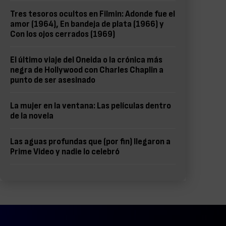
Tres tesoros ocultos en Filmin: Adonde fue el
amor (1964), En bandeja de plata (1966) y
Con los ojos cerrados (1969)
El último viaje del Oneida o la crónica más
negra de Hollywood con Charles Chaplin a
punto de ser asesinado
La mujer en la ventana: Las películas dentro
de la novela
Las aguas profundas que (por fin) llegaron a
Prime Video y nadie lo celebró