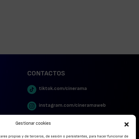
CONTACTOS
tiktok.com/cinerama
instagram.com/cineramaweb
twitter.com/cinerames
Gestionar cookies
lares propias y de terceros, de sesión o persistentes, para hacer funcionar de
Youtube Canal Cinerama