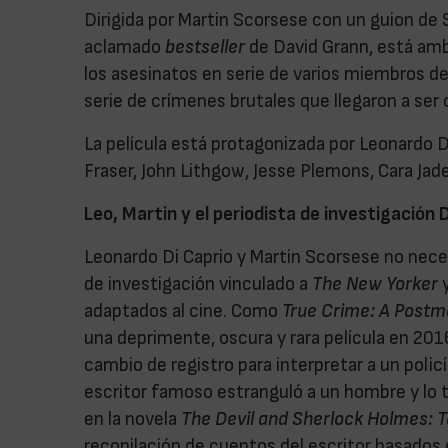
Dirigida por Martin Scorsese con un guion de 
aclamado
bestseller
de David Grann, está am
los asesinatos en serie de varios miembros de 
serie de crímenes brutales que llegaron a ser 
La película está protagonizada por Leonardo D
Fraser, John Lithgow, Jesse Plemons, Cara Jade 
Leo, Martin y el periodista de investigación
Leonardo Di Caprio y Martin Scorsese no neces
de investigación vinculado a
The New Yorker
y
adaptados al cine. Como
True Crime: A Postm
una deprimente, oscura y rara película en 201
cambio de registro para interpretar a un poli
escritor famoso estranguló a un hombre y lo tir
en la novela
The Devil and Sherlock Holmes: 
recopilación de cuentos del escritor basados 