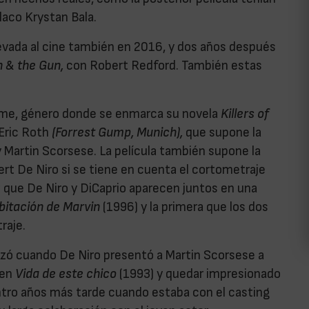
laco Krystan Bala.
levada al cine también en 2016, y dos años después
 & the Gun,
con Robert Redford. También estas
rime, género donde se enmarca su novela
Killers of
 Eric Roth
(Forrest Gump, Munich),
que supone la
 Martin Scorsese. La película también supone la
t De Niro si se tiene en cuenta el cortometraje
z que De Niro y DiCaprio aparecen juntos en una
bitación de Marvin
(1996) y la primera que los dos
traje.
nzó cuando De Niro presentó a Martin Scorsese a
 en
Vida de este chico
(1993) y quedar impresionado
ntro años más tarde cuando estaba con el casting