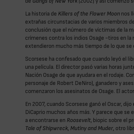
de
Gangs of New York
(2002) y así comenzó su
La historia de
Killers of the Flower Moon
nos l
extrañas circunstacias de varios miembros de l
conclusión que el número de víctimas de la mat
crímenes contra los indios Osage -tiros en 
extendieron mucho más tiempo de lo que se 
Scorsese ha confesado que cuando leyó el lib
una película. El director pasó varias horas jun
Nación Osage de que ayudara en el rodaje. Co
personaje de Robert DeNiro), ganadero y ases
comenzaron los asesinatos de Osage. El actor
En 2007, cuando Scorsese ganó el Oscar, dijo
DiCaprio muchos años más. Y parece que se e
a encontrarse en
Roosevelt
, biopic sobre el 
Tale of Shipwreck, Mutiny and Muder,
otro lib