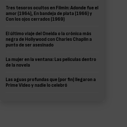
Tres tesoros ocultos en Filmin: Adonde fue el
amor (1964), En bandeja de plata (1966) y
Con los ojos cerrados (1969)
El último viaje del Oneida o la crónica más
negra de Hollywood con Charles Chaplin a
punto de ser asesinado
La mujer en la ventana: Las películas dentro
de la novela
Las aguas profundas que (por fin) llegaron a
Prime Video y nadie lo celebró