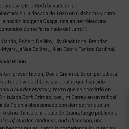
Scorsese y Eric Roth basado en el
bientada en la década de 1920 en Oklahoma y narra
la nación indígena Osage, rica en petróleo: una
conocidos como “el reinado del terror”.
iCaprio, Robert DeNiro, Lily Gladstone, Brendan
Myers, JaNae Collins, Jillian Dion y Tantoo Cardinal.
 David Grann
itan presentación, David Grann sí. Es un periodista
 autor de varios libros y artículos que han sido
odern Murder Mystery,
texto que se convirtió en
6 titulada
Dark Crimes,
con Jim Carrey en un radical
cía de Polonia obsesionado con demostrar que un
ó al río. Tanto el artículo de Grann, luego publicado
Tales of Murder, Madness, and Obsession
, una
en hechos reales, como la posterior película tenían