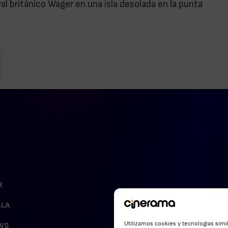
al británico Wager en una isla desolada en la punta
R
BLA
Utilizamos cookies y tecnologías simi
WS