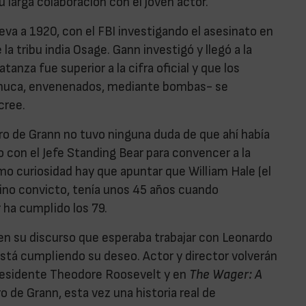
 larga colaboración con el joven actor.
leva a 1920, con el FBI investigando el asesinato en
a tribu india Osage. Gann investigó y llegó a la
anza fue superior a la cifra oficial y que los
la nuca, envenenados, mediante bombas- se
cree.
ro de Grann no tuvo ninguna duda de que ahí había
to con el Jefe Standing Bear para convencer a la
mo curiosidad hay que apuntar que William Hale (el
ino convicto, tenía unos 45 años cuando
 ha cumplido los 79.
 en su discurso que esperaba trabajar con Leonardo
stá cumpliendo su deseo. Actor y director volverán
presidente Theodore Roosevelt y en
The Wager: A
ro de Grann, esta vez una historia real de