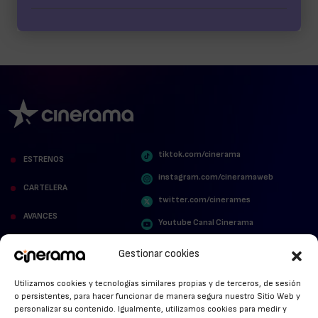
tiktok.com/cinerama
ESTRENOS
instagram.com/cineramaweb
CARTELERA
twitter.com/cinerames
AVANCES
Youtube Canal Cinerama
VER PARA CREER
Cinerama en Linkedin
Gestionar cookies
facebook.com/cinerama.es
MIRA QUIÉN HABLA
Utilizamos cookies y tecnologías similares propias y de terceros, de sesión
o persistentes, para hacer funcionar de manera segura nuestro Sitio Web y
STREAMING NEWS
personalizar su contenido. Igualmente, utilizamos cookies para medir y