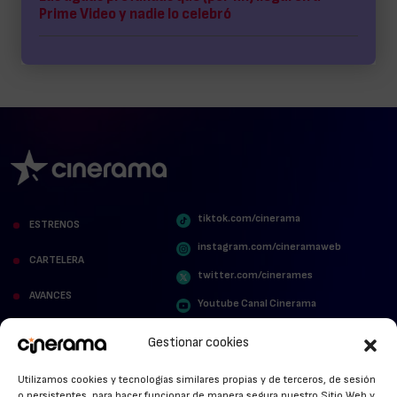
Prime Video y nadie lo celebró
tiktok.com/cinerama
ESTRENOS
instagram.com/cineramaweb
CARTELERA
twitter.com/cinerames
AVANCES
Youtube Canal Cinerama
VER PARA CREER
Cinerama en Linkedin
Gestionar cookies
facebook.com/cinerama.es
MIRA QUIÉN HABLA
Utilizamos cookies y tecnologías similares propias y de terceros, de sesión
o persistentes, para hacer funcionar de manera segura nuestro Sitio Web y