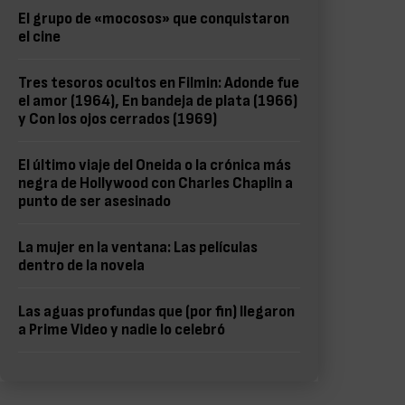
El grupo de «mocosos» que conquistaron
el cine
Tres tesoros ocultos en Filmin: Adonde fue
el amor (1964), En bandeja de plata (1966)
y Con los ojos cerrados (1969)
El último viaje del Oneida o la crónica más
negra de Hollywood con Charles Chaplin a
punto de ser asesinado
La mujer en la ventana: Las películas
dentro de la novela
Las aguas profundas que (por fin) llegaron
a Prime Video y nadie lo celebró