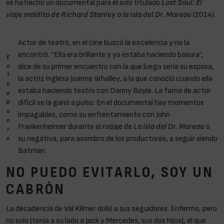
se ha hecho un documental para él solo titulado
Lost Soul: El
viaje maldito de Richard Stanley a la isla del Dr. Moreau
(2014).
Actor de teatro, en el cine buscó la excelencia y no la
encontró. “Ella era brillante y yo estaba haciendo basura”,
E
dice de su primer encuentro con la que luego sería su esposa,
n
T
la actriz inglesa Joanne Whalley, a la que conoció cuando ella
h
estaba haciendo teatro con Danny Boyle. La fama de actor
e
difícil se la ganó a pulso. En el documental hay momentos
D
o
impagables, como su enfrentamiento con John
o
Frankenheimer durante el rodaje de
La isla del Dr. Moreau
o
r
su negativa, para asombro de los productores, a seguir siendo
s
Batman.
NO PUEDO EVITARLO, SOY UN
CABRÓN
La decadencia de Val Kilmer dolió a sus seguidores. Enfermo, pero
no solo (tenía a su lado a Jack y Mercedes, sus dos hijos), el que