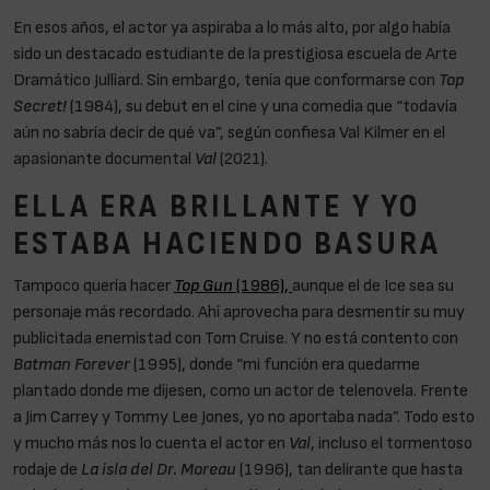
En esos años, el actor ya aspiraba a lo más alto, por algo había
sido un destacado estudiante de la prestigiosa escuela de Arte
Dramático Julliard. Sin embargo, tenía que conformarse con
Top
Secret!
(1984), su debut en el cine y una comedia que “todavía
aún no sabría decir de qué va”, según confiesa Val Kilmer en el
apasionante documental
Val
(2021).
ELLA ERA BRILLANTE Y YO
ESTABA HACIENDO BASURA
Tampoco quería hacer
Top Gun
(1986),
aunque el de Ice sea su
personaje más recordado. Ahí aprovecha para desmentir su muy
publicitada enemistad con Tom Cruise. Y no está contento con
Batman Forever
(1995), donde “mi función era quedarme
plantado donde me dijesen, como un actor de telenovela. Frente
a Jim Carrey y Tommy Lee Jones, yo no aportaba nada”. Todo esto
y mucho más nos lo cuenta el actor en
Val
, incluso el tormentoso
rodaje de
La isla del Dr. Moreau
(1996), tan delirante que hasta