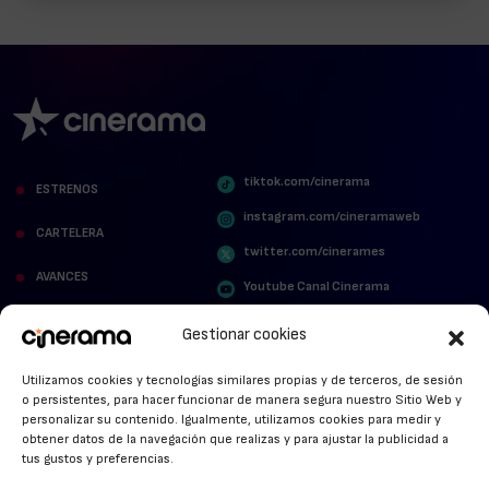
tiktok.com/cinerama
ESTRENOS
instagram.com/cineramaweb
CARTELERA
twitter.com/cinerames
AVANCES
Youtube Canal Cinerama
VER PARA CREER
Cinerama en Linkedin
Gestionar cookies
facebook.com/cinerama.es
MIRA QUIÉN HABLA
Utilizamos cookies y tecnologías similares propias y de terceros, de sesión
o persistentes, para hacer funcionar de manera segura nuestro Sitio Web y
STREAMING NEWS
personalizar su contenido. Igualmente, utilizamos cookies para medir y
obtener datos de la navegación que realizas y para ajustar la publicidad a
ALFOMBRA ROJA
tus gustos y preferencias.