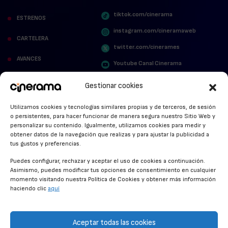
tiktok.com/cinerama
ESTRENOS
instagram.com/cineramaweb
CARTELERA
twitter.com/cinerames
AVANCES
Youtube Canal Cinerama
VER PARA CREER
Cinerama en Linkedin
Gestionar cookies
facebook.com/cinerama.es
MIRA QUIÉN HABLA
Utilizamos cookies y tecnologías similares propias y de terceros, de sesión
o persistentes, para hacer funcionar de manera segura nuestro Sitio Web y
STREAMING NEWS
personalizar su contenido. Igualmente, utilizamos cookies para medir y
obtener datos de la navegación que realizas y para ajustar la publicidad a
ALFOMBRA ROJA
tus gustos y preferencias.
ANUNCIOS DE CINE
Puedes configurar, rechazar y aceptar el uso de cookies a continuación.
Asimismo, puedes modificar tus opciones de consentimiento en cualquier
momento visitando nuestra Política de Cookies y obtener más información
haciendo clic
aquí
CONDICIONES GENERALES
POLÍTICA DE COOKIES
Aceptar todas las cookies