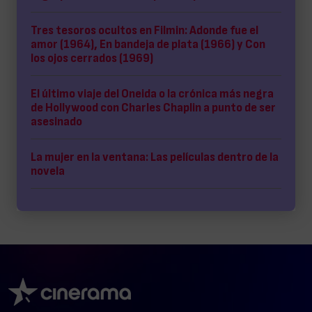
Tres tesoros ocultos en Filmin: Adonde fue el
amor (1964), En bandeja de plata (1966) y Con
los ojos cerrados (1969)
El último viaje del Oneida o la crónica más negra
de Hollywood con Charles Chaplin a punto de ser
asesinado
La mujer en la ventana: Las películas dentro de la
novela