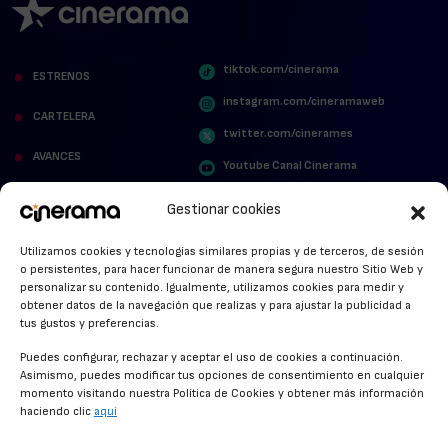
tiktok.com/cinerama
ESTRENOS
instagram.com/cineramaweb
CARTELERA
twitter.com/cinerames
AVANCES
Youtube Canal Cinerama
VER PARA CREER
Cinerama en Linkedin
Gestionar cookies
facebook.com/cinerama.es
MIRA QUIÉN HABLA
Utilizamos cookies y tecnologías similares propias y de terceros, de sesión
o persistentes, para hacer funcionar de manera segura nuestro Sitio Web y
STREAMING NEWS
personalizar su contenido. Igualmente, utilizamos cookies para medir y
obtener datos de la navegación que realizas y para ajustar la publicidad a
ALFOMBRA ROJA
tus gustos y preferencias.
ANUNCIOS DE CINE
Puedes configurar, rechazar y aceptar el uso de cookies a continuación.
Asimismo, puedes modificar tus opciones de consentimiento en cualquier
momento visitando nuestra Política de Cookies y obtener más información
haciendo clic
aquí
CONDICIONES GENERALES