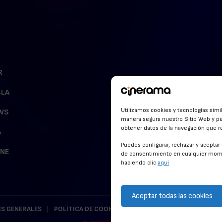
R
BLA
Utilizamos cookies y tecnologías simi
WS
manera segura nuestro Sitio Web y pe
obtener datos de la navegación que rea
A
Puedes configurar, rechazar y acepta
INE
de consentimiento en cualquier mome
haciendo clic
aquí
Aceptar todas las cookies
S GENERALES
POLÍTICA DE COOKIES
POLÍTICA DE PRIVACIDAD