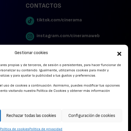
CONTACTOS
tiktok.com/cinerama
instagram.com/cineramaweb
twitter.com/cinerames
Gestionar cookies
lares propias y de terceros, de sesión o persistentes, para hacer funcionar de
Youtube Canal Cinerama
rsonalizar su contenido. Igualmente, utilizamos cookies para medir y
lizas y para ajustar la publicidad a tus gustos y preferencias.
Cinerama en Linkedin
r el uso de cookies a continuación. Asimismo, puedes modificar tus opciones
nto visitando nuestra Política de Cookies y obtener más información
facebook.com/cinerama.es
Rechazar todas las cookies
Configuración de cookies
CONTACTO
Política de cookies
Política de privacidad