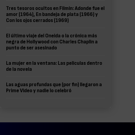
Tres tesoros ocultos en Filmin: Adonde fue el
amor (1964), En bandeja de plata (1966) y
Con los ojos cerrados (1969)
El último viaje del Oneida o la crónica más
negra de Hollywood con Charles Chaplin a
punto de ser asesinado
La mujer en la ventana: Las películas dentro
de la novela
Las aguas profundas que (por fin) llegaron a
Prime Video y nadie lo celebró