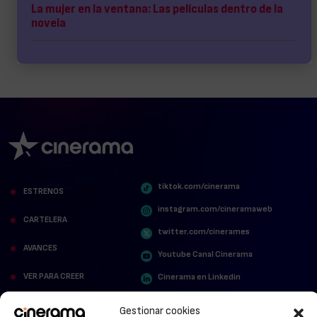
La mujer en la ventana: Las películas dentro de la
novela
tiktok.com/cinerama
ESTRENOS
instagram.com/cineramaweb
CARTELERA
twitter.com/cinerames
AVANCES
Youtube Canal Cinerama
VER PARA CREER
Cinerama en Linkedin
facebook.com/cinerama.es
MIRA QUIÉN HABLA
Gestionar cookies