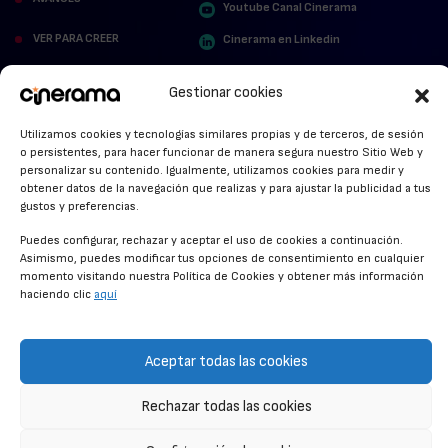
Youtube Canal Cinerama
VER PARA CREER
Cinerama en Linkedin
facebook.com/cinerama.es
MIRA QUIÉN HABLA
Gestionar cookies
STREAMING NEWS
Utilizamos cookies y tecnologías similares propias y de terceros, de sesión
o persistentes, para hacer funcionar de manera segura nuestro Sitio Web y
ALFOMBRA ROJA
personalizar su contenido. Igualmente, utilizamos cookies para medir y
obtener datos de la navegación que realizas y para ajustar la publicidad a tus
ANUNCIOS DE CINE
gustos y preferencias.
Puedes configurar, rechazar y aceptar el uso de cookies a continuación.
Asimismo, puedes modificar tus opciones de consentimiento en cualquier
momento visitando nuestra Política de Cookies y obtener más información
CONDICIONES GENERALES
haciendo clic
aquí
POLÍTICA DE COOKIES
POLÍTICA DE PRIVACIDAD
Aceptar todas las cookies
CONTACTO
Rechazar todas las cookies