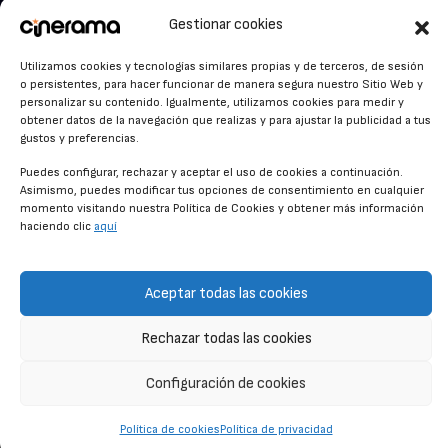
facebook.com/cinerama.es
MIRA QUIÉN HABLA
Gestionar cookies
STREAMING NEWS
Utilizamos cookies y tecnologías similares propias y de terceros, de sesión
o persistentes, para hacer funcionar de manera segura nuestro Sitio Web y
ALFOMBRA ROJA
personalizar su contenido. Igualmente, utilizamos cookies para medir y
obtener datos de la navegación que realizas y para ajustar la publicidad a tus
ANUNCIOS DE CINE
gustos y preferencias.
Puedes configurar, rechazar y aceptar el uso de cookies a continuación.
Asimismo, puedes modificar tus opciones de consentimiento en cualquier
momento visitando nuestra Política de Cookies y obtener más información
CONDICIONES GENERALES
haciendo clic
aquí
POLÍTICA DE COOKIES
POLÍTICA DE PRIVACIDAD
Aceptar todas las cookies
CONTACTO
Rechazar todas las cookies
Configuración de cookies
© CINERAMA 2026
Política de cookies
Política de privacidad