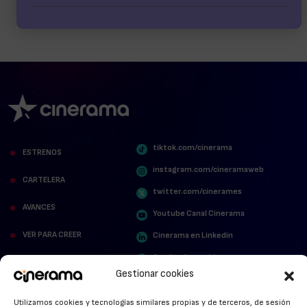
tiktok.com/cinerama
ESTRENOS
instagram.com/cineramaweb
CARTELERA
twitter.com/cinerames
AVANCES
Youtube Canal Cinerama
VER PARA CREER
Cinerama en Linkedin
facebook.com/cinerama.es
MIRA QUIÉN HABLA
Gestionar cookies
STREAMING NEWS
Utilizamos cookies y tecnologías similares propias y de terceros, de sesión