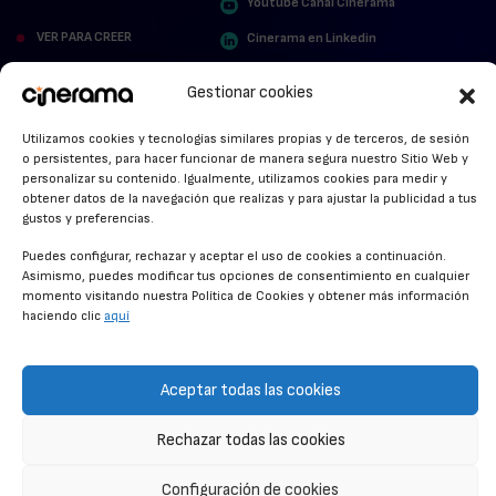
Youtube Canal Cinerama
VER PARA CREER
Cinerama en Linkedin
facebook.com/cinerama.es
MIRA QUIÉN HABLA
Gestionar cookies
STREAMING NEWS
Utilizamos cookies y tecnologías similares propias y de terceros, de sesión
o persistentes, para hacer funcionar de manera segura nuestro Sitio Web y
ALFOMBRA ROJA
personalizar su contenido. Igualmente, utilizamos cookies para medir y
obtener datos de la navegación que realizas y para ajustar la publicidad a tus
ANUNCIOS DE CINE
gustos y preferencias.
Puedes configurar, rechazar y aceptar el uso de cookies a continuación.
Asimismo, puedes modificar tus opciones de consentimiento en cualquier
momento visitando nuestra Política de Cookies y obtener más información
CONDICIONES GENERALES
haciendo clic
aquí
POLÍTICA DE COOKIES
POLÍTICA DE PRIVACIDAD
Aceptar todas las cookies
CONTACTO
Rechazar todas las cookies
Configuración de cookies