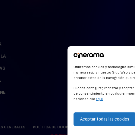
R
BLA
Utilizamos cookies y tecnologías simi
WS
manera segura nuestro Sitio Web y pe
obtener datos de la navegación que rea
A
Puedes configurar, rechazar y acepta
INE
de consentimiento en cualquier mome
haciendo clic
aquí
Aceptar todas las cookies
S GENERALES
POLÍTICA DE COOKIES
POLÍTICA DE PRIVACIDAD