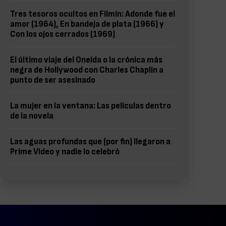
Tres tesoros ocultos en Filmin: Adonde fue el
amor (1964), En bandeja de plata (1966) y
Con los ojos cerrados (1969)
El último viaje del Oneida o la crónica más
negra de Hollywood con Charles Chaplin a
punto de ser asesinado
La mujer en la ventana: Las películas dentro
de la novela
Las aguas profundas que (por fin) llegaron a
Prime Video y nadie lo celebró