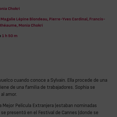
nia Chokri
Magalie Lépine Blondeau, Pierre-Yves Cardinal, Francis-
 Rhéaume, Monia Chokri
n
1 h 50 m
vuelco cuando conoce a Sylvain. Ella procede de una
ene de una familia de trabajadores. Sophia se
 al amor.
a Mejor Película Extranjera (estaban nominadas
 se presentó en el Festival de Cannes (donde se