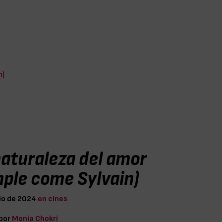
n)
naturaleza del amor
mple come Sylvain)
lio de 2024
en cines
 por
Monia Chokri