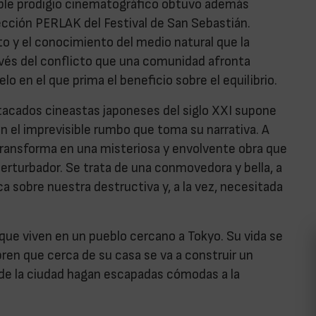
cible prodigio cinematográfico obtuvo además
ección PERLAK del Festival de San Sebastián.
to y el conocimiento del medio natural que la
ravés del conflicto que una comunidad afronta
 en el que prima el beneficio sobre el equilibrio.
stacados cineastas japoneses del siglo XXI supone
n el imprevisible rumbo que toma su narrativa. A
 transforma en una misteriosa y envolvente obra que
perturbador. Se trata de una conmovedora y bella, a
ca sobre nuestra destructiva y, a la vez, necesitada
 que viven en un pueblo cercano a Tokyo. Su vida se
n que cerca de su casa se va a construir un
de la ciudad hagan escapadas cómodas a la