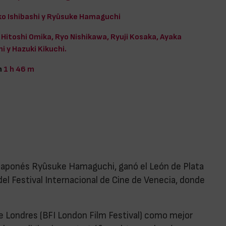
ko Ishibashi y Ryûsuke Hamaguchi
Hitoshi Omika, Ryo Nishikawa, Ryuji Kosaka, Ayaka
i y Hazuki Kikuchi.
n
1 h 46 m
 japonés Ryûsuke Hamaguchi, ganó el León de Plata
del Festival Internacional de Cine de Venecia, donde
e Londres (BFI London Film Festival) como mejor