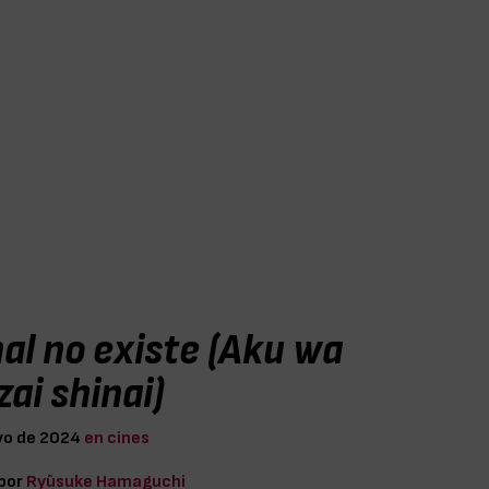
mal no existe (Aku wa
ai shinai)
yo de 2024
en cines
 por
Ryûsuke Hamaguchi