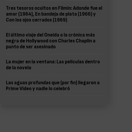
Tres tesoros ocultos en Filmin: Adonde fue el
amor (1964), En bandeja de plata (1966) y
Con los ojos cerrados (1969)
El último viaje del Oneida o la crónica más
negra de Hollywood con Charles Chaplin a
punto de ser asesinado
La mujer en la ventana: Las películas dentro
de la novela
Las aguas profundas que (por fin) llegaron a
Prime Video y nadie lo celebró