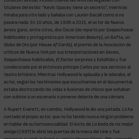
condición sexual, incluso cuando las revistas llegaban con
titulares del estilo: “Kevin Spacey tiene un secreto”, mientras
miraba para otro lado y bailaba con Lauren Bacall como si no
pasara nada. En 10 años, de 1995 a 2015, el actor de Nueva
Jersey ganó, entre otros, dos Oscar (de reparto por
Sospechosos
habituales
y protagonista por
American Beauty)
, un Bafta, un
Globo de Oro (por
House of Cards),
el premio de la Asociación de
críticos de Nueva York por sus interpretaciones en
Seven,
Sospechosos habituales, El factor sorpresa
y
Estallido
y fue
condecorado por el entonces príncipe Carlos por sus servicios al
teatro británico. Mientras Hollywood le aplaudía y le adoraba, el
actor, según los testimonios que escuchamos en el documental,
estaba destrozando las vidas e ilusiones de chicos que soñaban
con subirse a un escenario o ponerse delante de una cámara.
A Rupert Everett, en cambio, Hollywood le dio una patada. Lo ha
contado el propio actor, que no ha tenido nunca ningún problema
en hablar de su homosexualidad. El éxito de
La boda de mi mejor
amigo
(1997) le abrió las puertas de la meca del cine y fue