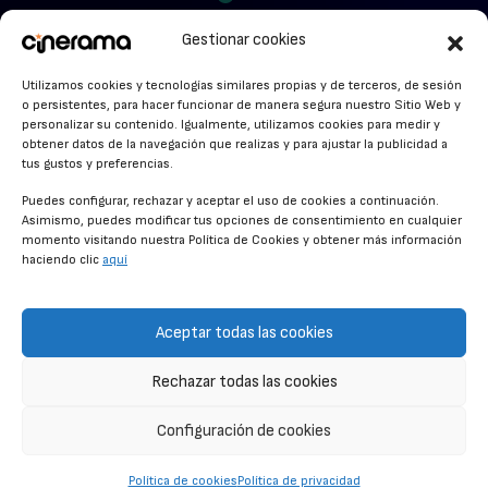
VER PARA CREER
Cinerama en Linkedin
Gestionar cookies
facebook.com/cinerama.es
MIRA QUIÉN HABLA
Utilizamos cookies y tecnologías similares propias y de terceros, de sesión
o persistentes, para hacer funcionar de manera segura nuestro Sitio Web y
STREAMING NEWS
personalizar su contenido. Igualmente, utilizamos cookies para medir y
obtener datos de la navegación que realizas y para ajustar la publicidad a
ALFOMBRA ROJA
tus gustos y preferencias.
ANUNCIOS DE CINE
Puedes configurar, rechazar y aceptar el uso de cookies a continuación.
Asimismo, puedes modificar tus opciones de consentimiento en cualquier
momento visitando nuestra Política de Cookies y obtener más información
haciendo clic
aquí
CONDICIONES GENERALES
POLÍTICA DE COOKIES
Aceptar todas las cookies
POLÍTICA DE PRIVACIDAD
Rechazar todas las cookies
CONTACTO
Configuración de cookies
© CINERAMA 2026
Política de cookies
Política de privacidad