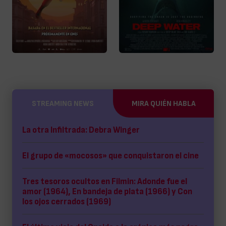
STREAMING NEWS
MIRA QUIÉN HABLA
La otra Infiltrada: Debra Winger
El grupo de «mocosos» que conquistaron el cine
Tres tesoros ocultos en Filmin: Adonde fue el
amor (1964), En bandeja de plata (1966) y Con
los ojos cerrados (1969)