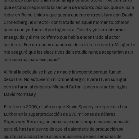
entonces cuando le llamó su amiga Sharon Stone. “Me comentó
que estaba preparando la secuela de
Instinto básico
, que se iba a
rodar en Reino Unido y que quería que me entrevistara con David
Cronenberg, el director contratado en aquel momento. Sharon
quería que yo fuera el protagonista. David y yo sintonizamos
enseguida y él me confirmó que había encontrado al actor
perfecto. Fue entonces cuando se desató la tormenta. Mi agente
me aseguró que los ejecutivos del estudio nunca aceptarían a un
homosexual para ese papel”.
Al final la película se hizo y a nadie le importó porque fue un
desastre. No estuvieron ni Cronenberg ni Everett, en su lugar
contrataron al cineasta Michael Caton-Jones y al actor inglés
David Morrissey.
Eso fue en 2006, el año en que Kevin Spacey interpretó a Lex
Luthor en la superproducción de 270 millones de dólares
Superman Returns,
un personaje que siempre estuvo pensado
para él, hasta el punto de que el calendario de producción se
ajustó para adaptarse a las vacaciones de seis semanas de