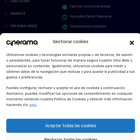
CARTELERA
twitter.com/cinerames
AVANCES
Youtube Canal Cinerama
VER PARA CREER
Cinerama en Linkedin
facebook.com/cinerama.es
MIRA QUIÉN HABLA
Gestionar cookies
STREAMING NEWS
Utilizamos cookies y tecnologías similares propias y de terceros, de sesión
o persistentes, para hacer funcionar de manera segura nuestro Sitio Web y
ALFOMBRA ROJA
personalizar su contenido. Igualmente, utilizamos cookies para medir y
obtener datos de la navegación que realizas y para ajustar la publicidad a tus
ANUNCIOS DE CINE
gustos y preferencias.
Puedes configurar, rechazar y aceptar el uso de cookies a continuación.
Asimismo, puedes modificar tus opciones de consentimiento en cualquier
momento visitando nuestra Política de Cookies y obtener más información
CONDICIONES GENERALES
haciendo clic
aquí
POLÍTICA DE COOKIES
POLÍTICA DE PRIVACIDAD
Aceptar todas las cookies
CONTACTO
Rechazar todas las cookies