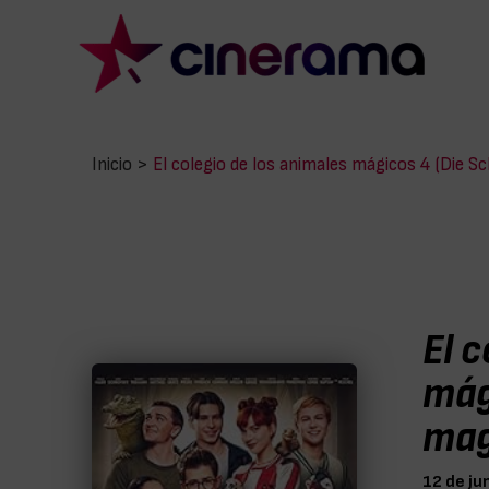
Inicio
>
El colegio de los animales mágicos 4 (Die S
El c
mág
mag
12 de ju