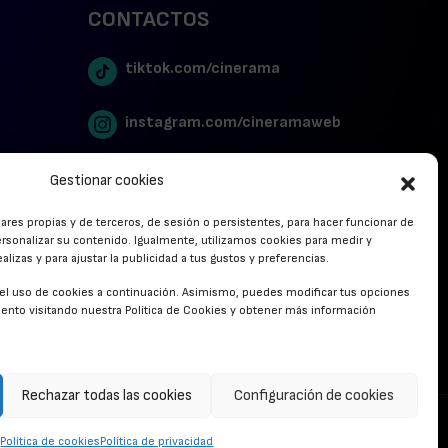
CONTACTOS
tiktok.com/cinerama
instagram.com/cineramaweb
twitter.com/cinerames
Gestionar cookies
lares propias y de terceros, de sesión o persistentes, para hacer funcionar de
Youtube Canal Cinerama
rsonalizar su contenido. Igualmente, utilizamos cookies para medir y
lizas y para ajustar la publicidad a tus gustos y preferencias.
Cinerama en Linkedin
r el uso de cookies a continuación. Asimismo, puedes modificar tus opciones
nto visitando nuestra Política de Cookies y obtener más información
facebook.com/cinerama.es
Rechazar todas las cookies
Configuración de cookies
CONTACTO
Política de cookies
Política de privacidad