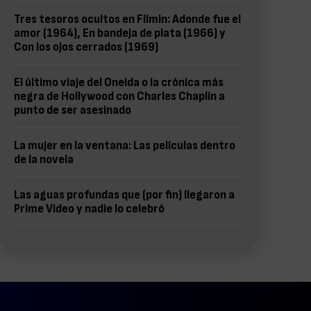
Tres tesoros ocultos en Filmin: Adonde fue el
amor (1964), En bandeja de plata (1966) y
Con los ojos cerrados (1969)
El último viaje del Oneida o la crónica más
negra de Hollywood con Charles Chaplin a
punto de ser asesinado
La mujer en la ventana: Las películas dentro
de la novela
Las aguas profundas que (por fin) llegaron a
Prime Video y nadie lo celebró