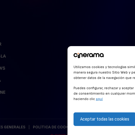
R
BLA
Utilizamos cookies y tecnologías simi
WS
manera segura nuestro Sitio Web y pe
obtener datos de la navegación que rea
A
Puedes configurar, rechazar y acepta
INE
de consentimiento en cualquier mome
haciendo clic
aquí
Aceptar todas las cookies
S GENERALES
POLÍTICA DE COOKIES
POLÍTICA DE PRIVACIDAD