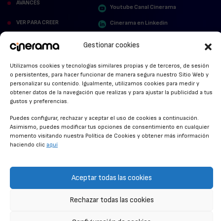
AVANCES
Youtube Canal Cinerama
VER PARA CREER
Cinerama en Linkedin
facebook.com/cinerama.es
MIRA QUIÉN HABLA
Gestionar cookies
STREAMING NEWS
Utilizamos cookies y tecnologías similares propias y de terceros, de sesión
o persistentes, para hacer funcionar de manera segura nuestro Sitio Web y
ALFOMBRA ROJA
personalizar su contenido. Igualmente, utilizamos cookies para medir y
obtener datos de la navegación que realizas y para ajustar la publicidad a tus
gustos y preferencias.
ANUNCIOS DE CINE
Puedes configurar, rechazar y aceptar el uso de cookies a continuación.
Asimismo, puedes modificar tus opciones de consentimiento en cualquier
momento visitando nuestra Política de Cookies y obtener más información
CONDICIONES GENERALES
haciendo clic
aquí
POLÍTICA DE COOKIES
POLÍTICA DE PRIVACIDAD
Aceptar todas las cookies
CONTACTO
Rechazar todas las cookies