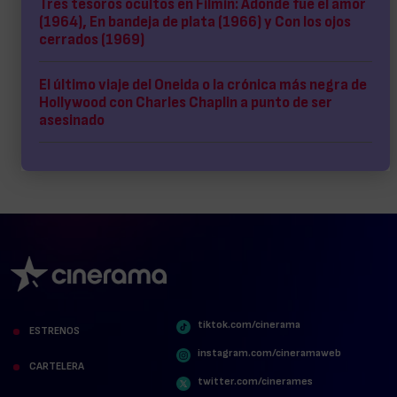
Tres tesoros ocultos en Filmin: Adonde fue el amor
(1964), En bandeja de plata (1966) y Con los ojos
cerrados (1969)
El último viaje del Oneida o la crónica más negra de
Hollywood con Charles Chaplin a punto de ser
asesinado
tiktok.com/cinerama
ESTRENOS
instagram.com/cineramaweb
CARTELERA
twitter.com/cinerames