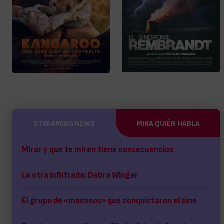
STREAMING NEWS
MIRA QUIÉN HABLA
Mirar y que te miren tiene consecuencias
La otra Infiltrada: Debra Winger
El grupo de «mocosos» que conquistaron el cine