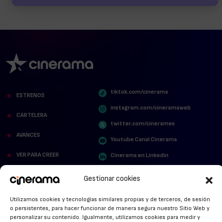
tiktok.com/cinerama
ESTRENOS
instagram.com/cineramaweb
CARTELERA
twitter.com/cinerames
AVANCES
Youtube Canal Cinerama
VER PARA CREER
Cinerama en Linkedin
facebook.com/cinerama.es
MIRA QUIÉN HABLA
Gestionar cookies
STREAMING NEWS
Utilizamos cookies y tecnologías similares propias y de terceros, de sesión
o persistentes, para hacer funcionar de manera segura nuestro Sitio Web y
ALFOMBRA ROJA
personalizar su contenido. Igualmente, utilizamos cookies para medir y