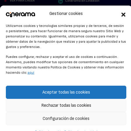
VER PARA CREER
Cinerama en Linkedin
facebook.com/cinerama.es
MIRA QUIÉN HABLA
Gestionar cookies
STREAMING NEWS
Utilizamos cookies y tecnologías similares propias y de terceros, de sesión
o persistentes, para hacer funcionar de manera segura nuestro Sitio Web y
ALFOMBRA ROJA
personalizar su contenido. Igualmente, utilizamos cookies para medir y
obtener datos de la navegación que realizas y para ajustar la publicidad a tus
gustos y preferencias.
ANUNCIOS DE CINE
Puedes configurar, rechazar y aceptar el uso de cookies a continuación.
Asimismo, puedes modificar tus opciones de consentimiento en cualquier
momento visitando nuestra Política de Cookies y obtener más información
CONDICIONES GENERALES
haciendo clic
aquí
POLÍTICA DE COOKIES
POLÍTICA DE PRIVACIDAD
Aceptar todas las cookies
CONTACTO
Rechazar todas las cookies
Configuración de cookies
© CINERAMA 2026