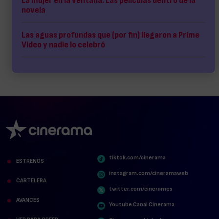
La mujer en la ventana: Las películas dentro de la
novela
Las aguas profundas que (por fin) llegaron a Prime
Video y nadie lo celebró
tiktok.com/cinerama
ESTRENOS
instagram.com/cineramaweb
CARTELERA
twitter.com/cinerames
AVANCES
Youtube Canal Cinerama