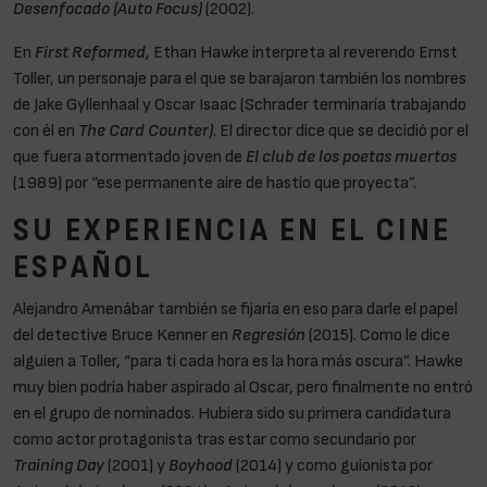
Desenfocado
(Auto Focus)
(2002).
En
First Reformed,
Ethan Hawke interpreta al reverendo Ernst
Toller, un personaje para el que se barajaron también los nombres
de Jake Gyllenhaal y Oscar Isaac (Schrader terminaría trabajando
con él en
The Card Counter)
. El director dice que se decidió por el
que fuera atormentado joven de
El club de los poetas muertos
(1989) por “ese permanente aire de hastío que proyecta”.
SU EXPERIENCIA EN EL CINE
ESPAÑOL
Alejandro Amenábar también se fijaría en eso para darle el papel
del detective Bruce Kenner en
Regresión
(2015). Como le dice
alguien a Toller, “para ti cada hora es la hora más oscura”. Hawke
muy bien podría haber aspirado al Oscar, pero finalmente no entró
en el grupo de nominados. Hubiera sido su primera candidatura
como actor protagonista tras estar como secundario por
Training Day
(2001) y
Boyhood
(2014) y como guionista por