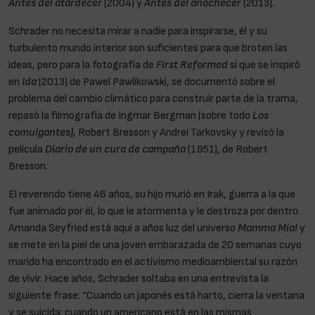
Antes del atardecer
(2004) y
Antes del anochecer
(2013).
Schrader no necesita mirar a nadie para inspirarse, él y su
turbulento mundo interior son suficientes para que broten las
ideas, pero para la fotografía de
First Reformed
sí que se inspiró
en
Ida
(2013) de Pawel Pawlikowski, se documentó sobre el
problema del cambio climático para construir parte de la trama,
repasó la filmografía de Ingmar Bergman (sobre todo
Los
comulgantes),
Robert Bresson y Andrei Tarkovsky y revisó la
película
Diario de un cura de campaña
(1951), de Robert
Bresson.
El reverendo tiene 46 años, su hijo murió en Irak, guerra a la que
fue animado por él, lo que le atormenta y le destroza por dentro.
Amanda Seyfried está aquí a años luz del universo
Mamma Mia!
y
se mete en la piel de una joven embarazada de 20 semanas cuyo
marido ha encontrado en el activismo medioambiental su razón
de vivir. Hace años, Schrader soltaba en una entrevista la
siguiente frase: “Cuando un japonés está harto, cierra la ventana
y se suicida; cuando un americano está en las mismas