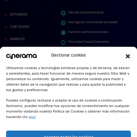
tiktok.com/cinerama
ESTRENOS
instagram.com/cineramaweb
CARTELERA
twitter.com/cinerames
AVANCES
Youtube Canal Cinerama
VER PARA CREER
Cinerama en Linkedin
Gestionar cookies
facebook.com/cinerama.es
MIRA QUIÉN HABLA
Utilizamos cookies y tecnologías similares propias y de terceros, de sesión
o persistentes, para hacer funcionar de manera segura nuestro Sitio Web y
STREAMING NEWS
personalizar su contenido. Igualmente, utilizamos cookies para medir y
obtener datos de la navegación que realizas y para ajustar la publicidad a
ALFOMBRA ROJA
tus gustos y preferencias.
ANUNCIOS DE CINE
Puedes configurar, rechazar y aceptar el uso de cookies a continuación.
Asimismo, puedes modificar tus opciones de consentimiento en cualquier
momento visitando nuestra Política de Cookies y obtener más información
haciendo clic
aquí
CONDICIONES GENERALES
POLÍTICA DE COOKIES