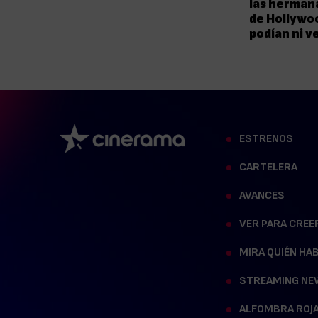
las herman
de Hollywo
podían ni v
ESTRENOS
CARTELERA
AVANCES
VER PARA CREE
MIRA QUIÉN HA
STREAMING NE
ALFOMBRA ROJ