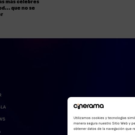
as más célebres
od… que no se
er
R
BLA
Utilizamos cookies y tecnologías simi
WS
manera segura nuestro Sitio Web y pe
obtener datos de la navegación que rea
A