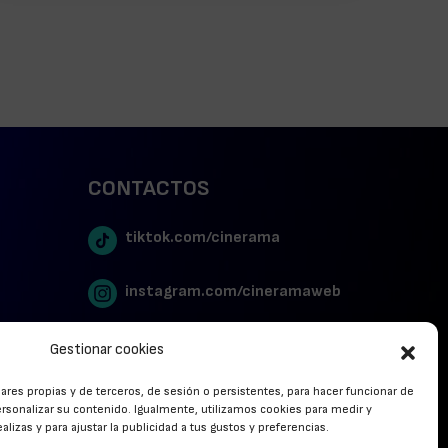
CONTACTOS
tiktok.com/cinerama
instagram.com/cineramaweb
twitter.com/cinerames
Gestionar cookies
lares propias y de terceros, de sesión o persistentes, para hacer funcionar de
Youtube Canal Cinerama
rsonalizar su contenido. Igualmente, utilizamos cookies para medir y
lizas y para ajustar la publicidad a tus gustos y preferencias.