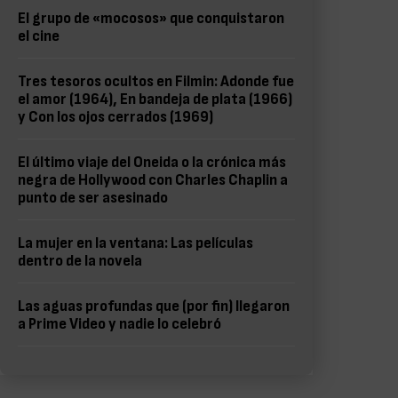
El grupo de «mocosos» que conquistaron
el cine
Tres tesoros ocultos en Filmin: Adonde fue
el amor (1964), En bandeja de plata (1966)
y Con los ojos cerrados (1969)
El último viaje del Oneida o la crónica más
negra de Hollywood con Charles Chaplin a
punto de ser asesinado
La mujer en la ventana: Las películas
dentro de la novela
Las aguas profundas que (por fin) llegaron
a Prime Video y nadie lo celebró