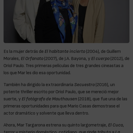
Es la mujer detrás de
El habitante incierto
(2004), de Guillem
Morales,
El Orfanato
(2007), de J.A. Bayona, y
El cuerpo
(2012), de
Oriol Paulo. Tres primeras películas de tres grandes cineastas a
los que Mar les dio esa oportunidad.
También ha dirigido la extraordinaria
Secuestro
(2016), un
potente thriller escrito por Oriol Paulo, que se mereció mejor
suerte, y
El fotógrafo de Mauthausen
(2018), que fue una de las
primeras oportunidades para que Mario Casas demostrase el
actor dramático y solvente que lleva dentro.
Ahora, Mar Targarona estrena su quinto largometraje,
El Cuco,
terror y misterio doméstico, cotidiano, que rinde tributo a
La