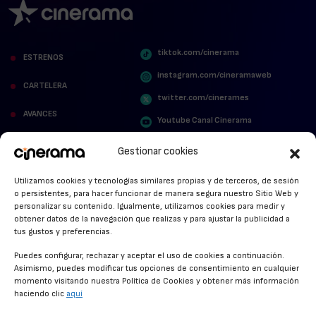
tiktok.com/cinerama
ESTRENOS
instagram.com/cineramaweb
CARTELERA
twitter.com/cinerames
AVANCES
Youtube Canal Cinerama
VER PARA CREER
Cinerama en Linkedin
Gestionar cookies
facebook.com/cinerama.es
MIRA QUIÉN HABLA
Utilizamos cookies y tecnologías similares propias y de terceros, de sesión
o persistentes, para hacer funcionar de manera segura nuestro Sitio Web y
STREAMING NEWS
personalizar su contenido. Igualmente, utilizamos cookies para medir y
obtener datos de la navegación que realizas y para ajustar la publicidad a
ALFOMBRA ROJA
tus gustos y preferencias.
ANUNCIOS DE CINE
Puedes configurar, rechazar y aceptar el uso de cookies a continuación.
Asimismo, puedes modificar tus opciones de consentimiento en cualquier
momento visitando nuestra Política de Cookies y obtener más información
haciendo clic
aquí