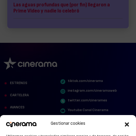
Las aguas profundas que (por fin) llegaron a
Prime Video y nadie lo celebró
tiktok.com/cinerama
ESTRENOS
instagram.com/cineramaweb
CARTELERA
twitter.com/cinerames
AVANCES
Youtube Canal Cinerama
VER PARA CREER
Cinerama en Linkedin
Gestionar cookies
facebook.com/cinerama.es
MIRA QUIÉN HABLA