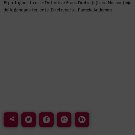
El protagonista es el Detective Frank Drebin Jr. (Liam Neeson) hijo
del legendario teniente. En el reparto, Pamela Anderson.
Liam
Neeson: «Es importante ver una película juntos en el cine»
La saga
Agárralo como puedas
nos ha dado muchas alegrías,
con las disparatadas y absurdas aventuras del teniente Frank
Drebin (el siempre recordado Leslie Nielsen). En total fueron tres
películas, estrenadas entre 1988 y 1994. El título original
era
The Naked Gun
, y así nos llega esta nueva entrega, basada
en la popular franquicia y, como las originales, en la serie de
televisión
Police Squad
.
El protagonista es el Detective Frank Drebin Jr. (Liam Neeson)
hijo del legendario teniente. En el reparto, Pamela Anderson. Liam
Neeson: «Es imp