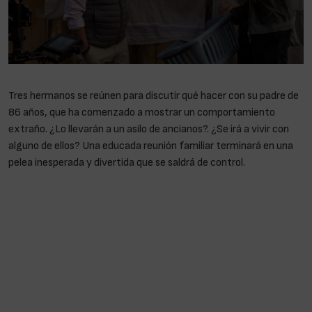
Tres hermanos se reúnen para discutir qué hacer con su padre de
86 años, que ha comenzado a mostrar un comportamiento
extraño. ¿Lo llevarán a un asilo de ancianos?. ¿Se irá a vivir con
alguno de ellos? Una educada reunión familiar terminará en una
pelea inesperada y divertida que se saldrá de control.
Finaliza el
rodaje de la nueva película de Cesc Gay
Netflix no ofrece pruebas gratuitas, pero tienes la flexibilidad
de
Mucho tiempo ha pasado desde aquel lejano 27 de febrero de
2000, cuando Carmen Machi (Madrid, 1963) se presentó ante los
espectadores como Aída en la serie
7 Vidas
con el episodio
Por el
interés te quiero, Ginés
. Ahí arrancaba la carrera de una de las