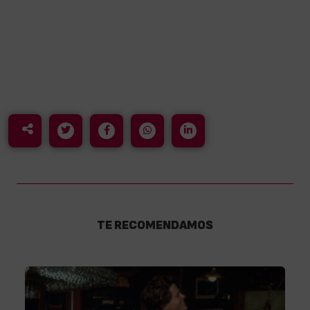
mejores actrices de nuestra industria, una portentosa intérprete
capaz de brillar en la comedia y en el drama.
Goya a la mejor actriz de reparto por la inolvidable Merche
de
Ocho apellidos vascos
(2014), ella es «La Machi», solo artículo
y apellido, como se llama a las más grandes.
TE RECOMENDAMOS