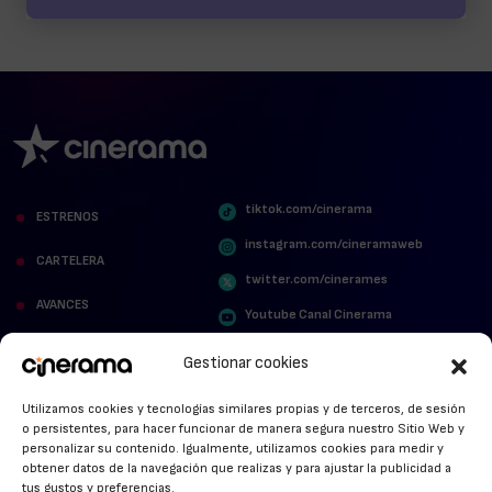
tiktok.com/cinerama
ESTRENOS
instagram.com/cineramaweb
CARTELERA
twitter.com/cinerames
AVANCES
Youtube Canal Cinerama
VER PARA CREER
Cinerama en Linkedin
Gestionar cookies
facebook.com/cinerama.es
MIRA QUIÉN HABLA
Utilizamos cookies y tecnologías similares propias y de terceros, de sesión
o persistentes, para hacer funcionar de manera segura nuestro Sitio Web y
STREAMING NEWS
personalizar su contenido. Igualmente, utilizamos cookies para medir y
obtener datos de la navegación que realizas y para ajustar la publicidad a
ALFOMBRA ROJA
tus gustos y preferencias.