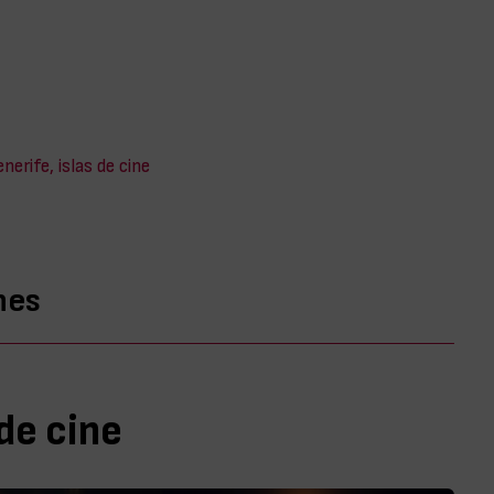
nerife, islas de cine
nes
 de cine