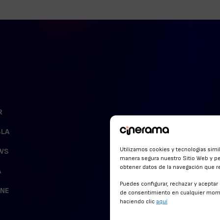
R
BLA
Utilizamos cookies y tecnologías simi
WS
manera segura nuestro Sitio Web y pe
obtener datos de la navegación que rea
A
Puedes configurar, rechazar y acepta
INE
de consentimiento en cualquier mome
haciendo clic
aquí