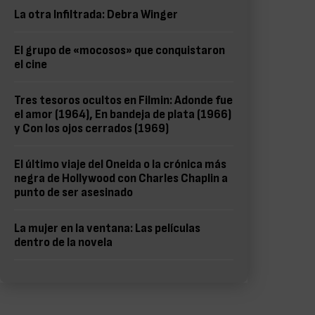
La otra Infiltrada: Debra Winger
El grupo de «mocosos» que conquistaron
el cine
Tres tesoros ocultos en Filmin: Adonde fue
el amor (1964), En bandeja de plata (1966)
y Con los ojos cerrados (1969)
El último viaje del Oneida o la crónica más
negra de Hollywood con Charles Chaplin a
punto de ser asesinado
La mujer en la ventana: Las películas
dentro de la novela