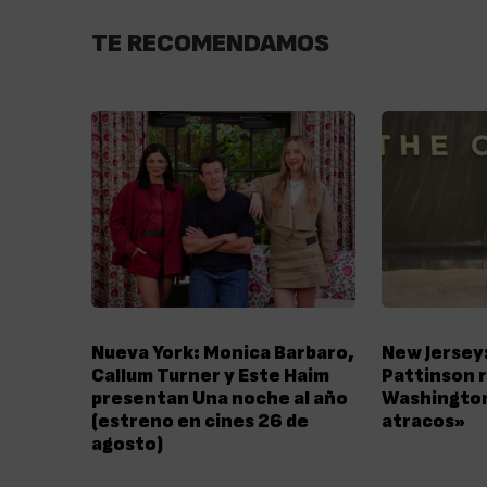
TE RECOMENDAMOS
Nueva York: Monica Barbaro,
New Jersey
Callum Turner y Este Haim
Pattinson 
presentan Una noche al año
Washington
(estreno en cines 26 de
atracos»
agosto)