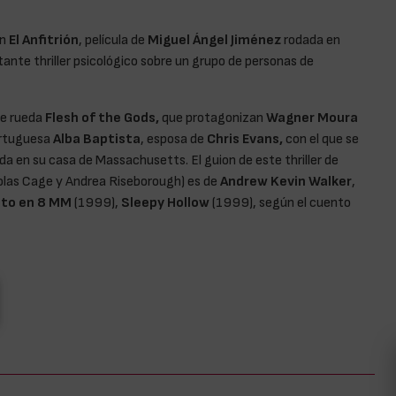
n
El Anfitrión
, película de
Miguel Ángel Jiménez
rodada en
tante thriller psicológico sobre un grupo de personas de
se rueda
Flesh of the Gods,
que protagonizan
Wagner Moura
portuguesa
Alba Baptista
, esposa de
Chris Evans,
con el que se
a en su casa de Massachusetts. El guion de este thriller de
colas Cage y Andrea Riseborough) es de
Andrew Kevin Walker
,
ato en 8 MM
(1999),
Sleepy Hollow
(1999), según el cuento