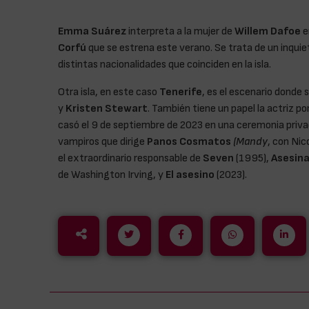
Emma Suárez
interpreta a la mujer de
Willem Dafoe
e
Corfú
que se estrena este verano. Se trata de un inquie
distintas nacionalidades que coinciden en la isla.
Otra isla, en este caso
Tenerife
, es el escenario donde 
y
Kristen Stewart
. También tiene un papel la actriz 
casó el 9 de septiembre de 2023 en una ceremonia privad
vampiros que dirige
Panos Cosmatos
(Mandy
, con Ni
el extraordinario responsable de
Seven
(1995),
Asesin
de Washington Irving, y
El asesino
(2023).