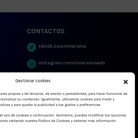
CONTACTOS
tiktok.com/cinerama
instagram.com/cineramaweb
twitter.com/cinerames
Gestionar cookies
lares propias y de terceros, de sesión o persistentes, para hacer funcionar de
Youtube Canal Cinerama
rsonalizar su contenido. Igualmente, utilizamos cookies para medir y
lizas y para ajustar la publicidad a tus gustos y preferencias.
Cinerama en Linkedin
r el uso de cookies a continuación. Asimismo, puedes modificar tus opciones
nto visitando nuestra Política de Cookies y obtener más información
facebook.com/cinerama.es