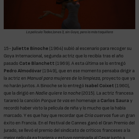
La película
Tadeo Jones 3,
sin Goya, pero la más taquillera
15-
Juliette Binoche
(1964) subió al escenario para recoger su
Goya Internacional, segunda actriz que lo recibía tras el año
pasado
Cate Blanchett
(1969). A esta última se lo entregó
Pedro Almodóvar
(1949), que en ese momento pensaba dirigir a
la actriz en
Manual para mujeres de la limpieza,
proyecto que ya
no harán juntos. A Binoche se lo entregó
Isabel Coixet
(1960),
que la dirigió en
Nadie quiere la noche
(2015). La actriz francesa
tarareó la canción
Porque te vas
en homenaje a
Carlos Saura
y
recordó haber visto la película de niña y lo mucho que la había
marcado. Y es que hay que recordar que
Cría cuervos
fue un gran
éxito en Francia. En el Festival de Cannes ganó el Gran Premio del
Jurado, se llevó el premio del sindicato de críticos franceses a la
mejor película extranjera y estuvo nominada al Cesar junto a