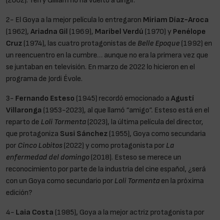
2- El Goya a la mejor película lo entregaron
Miriam Díaz-Aroca
(1962),
Ariadna Gil
(1969),
Maribel Verdú
(1970) y
Penélope
Cruz
(1974), las cuatro protagonistas de
Belle Epoque
(1992) en
un reencuentro en la cumbre… aunque no era la primera vez que
se juntaban en televisión. En marzo de 2022 lo hicieron en el
programa de Jordi Évole.
3-
Fernando Esteso
(1945) recordó emocionado a
Agustí
Villaronga
(1953-2023), al que llamó “amigo”. Esteso está en el
reparto de
Loli Tormenta
(2023), la última película del director,
que protagoniza
Susi Sánchez
(1955), Goya como secundaria
por
Cinco Lobitos
(2022) y como protagonista por
La
enfermedad del domingo
(2018). Esteso se merece un
reconocimiento por parte de la industria del cine español, ¿será
con un Goya como secundario por
Loli Tormenta
en la próxima
edición?
4-
Laia Costa
(1985), Goya a la mejor actriz protagonista por