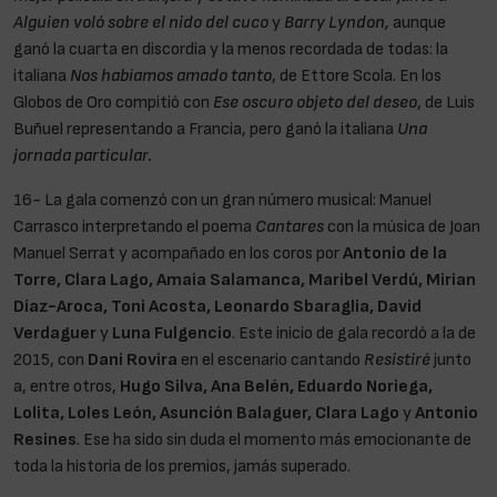
Alguien voló sobre el nido del cuco
y
Barry Lyndon,
aunque
ganó la cuarta en discordia y la menos recordada de todas: la
italiana
Nos habíamos amado tanto
, de Ettore Scola. En los
Globos de Oro compitió con
Ese oscuro objeto del deseo
, de Luis
Buñuel representando a Francia, pero ganó la italiana
Una
jornada particular.
16- La gala comenzó con un gran número musical: Manuel
Carrasco interpretando el poema
Cantares
con la música de Joan
Manuel Serrat y acompañado en los coros por
Antonio de la
Torre, Clara Lago, Amaia Salamanca, Maribel Verdú, Mirian
Díaz-Aroca, Toni Acosta, Leonardo Sbaraglia, David
Verdaguer
y
Luna Fulgencio
. Este inicio de gala recordó a la de
2015, con
Dani Rovira
en el escenario cantando
Resistiré
junto
a, entre otros,
Hugo Silva, Ana Belén, Eduardo Noriega,
Lolita, Loles León, Asunción Balaguer, Clara Lago
y
Antonio
Resines
. Ese ha sido sin duda el momento más emocionante de
toda la historia de los premios, jamás superado.