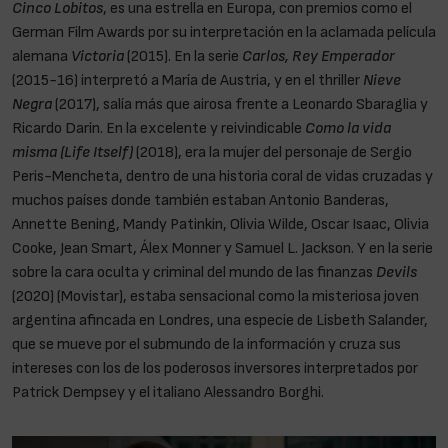
Cinco Lobitos
, es una estrella en Europa, con premios como el
German Film Awards por su interpretación en la aclamada película
alemana
Victoria
(2015). En la serie
Carlos, Rey Emperador
(2015-16) interpretó a María de Austria, y en el thriller
Nieve
Negra
(2017), salía más que airosa frente a Leonardo Sbaraglia y
Ricardo Darín. En la excelente y reivindicable
Como la vida
misma (Life Itself)
(2018), era la mujer del personaje de Sergio
Peris-Mencheta, dentro de una historia coral de vidas cruzadas y
muchos países donde también estaban Antonio Banderas,
Annette Bening, Mandy Patinkin, Olivia Wilde, Oscar Isaac, Olivia
Cooke, Jean Smart, Álex Monner y Samuel L. Jackson. Y en la serie
sobre la cara oculta y criminal del mundo de las finanzas
Devils
(2020) (Movistar), estaba sensacional como la misteriosa joven
argentina afincada en Londres, una especie de Lisbeth Salander,
que se mueve por el submundo de la información y cruza sus
intereses con los de los poderosos inversores interpretados por
Patrick Dempsey y el italiano Alessandro Borghi.