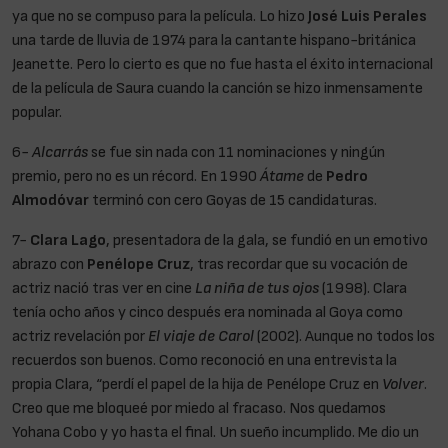
ya que no se compuso para la película. Lo hizo
José Luis Perales
una tarde de lluvia de 1974 para la cantante hispano-británica
Jeanette. Pero lo cierto es que no fue hasta el éxito internacional
de la película de Saura cuando la canción se hizo inmensamente
popular.
6-
Alcarrás
se fue sin nada con 11 nominaciones y ningún
premio, pero no es un récord. En 1990
Átame
de
Pedro
Almodóvar
terminó con cero Goyas de 15 candidaturas.
7-
Clara Lago
, presentadora de la gala, se fundió en un emotivo
abrazo con
Penélope Cruz
, tras recordar que su vocación de
actriz nació tras ver en cine
La niña de tus ojos
(1998). Clara
tenía ocho años y cinco después era nominada al Goya como
actriz revelación por
El viaje de Carol
(2002). Aunque no todos los
recuerdos son buenos. Como reconoció en una entrevista la
propia Clara, “perdí el papel de la hija de Penélope Cruz en
Volver
.
Creo que me bloqueé por miedo al fracaso. Nos quedamos
Yohana Cobo y yo hasta el final. Un sueño incumplido. Me dio un