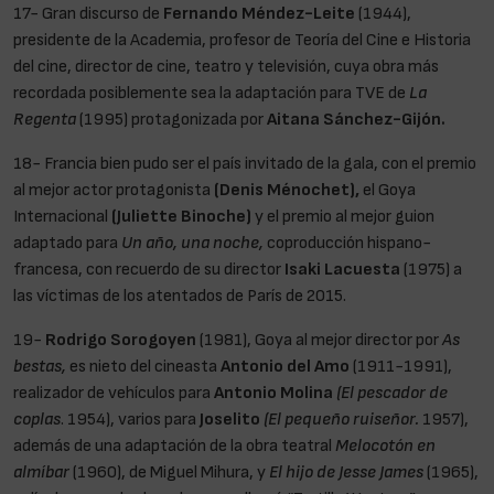
17- Gran discurso de
Fernando Méndez-Leite
(1944),
presidente de la Academia, profesor de Teoría del Cine e Historia
del cine, director de cine, teatro y televisión, cuya obra más
recordada posiblemente sea la adaptación para TVE de
La
Regenta
(1995) protagonizada por
Aitana Sánchez-Gijón.
18- Francia bien pudo ser el país invitado de la gala, con el premio
al mejor actor protagonista
(Denis Ménochet),
el Goya
Internacional
(Juliette Binoche)
y el premio al mejor guion
adaptado para
Un año, una noche,
coproducción hispano-
francesa, con recuerdo de su director
Isaki Lacuesta
(1975) a
las víctimas de los atentados de París de 2015.
19-
Rodrigo Sorogoyen
(1981), Goya al mejor director por
As
bestas,
es nieto del cineasta
Antonio del Amo
(1911-1991),
realizador de vehículos para
Antonio Molina
(El pescador de
coplas
. 1954), varios para
Joselito
(El pequeño ruiseñor.
1957),
además de una adaptación de la obra teatral
Melocotón en
almíbar
(1960), de Miguel Mihura, y
El hijo de Jesse James
(1965),