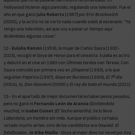
aquellos que no se pasaran del minuto recomendado. En
Hollywood hicieron algo parecido, regalando una televisión. Fue el
año en que ganó
Julia Roberts
(1967) por
Erin Brockovich
(2000), y la actriz no se cortó nada cuando subió al escenario: “Ya
tengo una televisión, así que voy a pasar un tiempo aquí
diciéndoles algunas cosas”.
12-
Eulalia Ramón
(1959), la mujer de Carlos Saura (1932-
2023), recogió el Goya de Honor para el cineasta. Eulalia es actriz
y debutó en el cine en 1983 con
Últimas tardes con Teresa.
Con
Saura coincidió por primera vez en
¡Dispara!
(1993), a la que
seguirían
Pajarico
(1997),
Goya en Burdeos
(1999),
El 7º día
(2004),
Io, Don Giovanni
(2006) y
El rey de todo el mund
o (2021).
13- En el apartado de mejor documental estaban pesos pesados,
pero no ganó ni
Fernando León de Aranoa
(Sintiéndolo
mucho)
, ni
Isabel Coixet
(El Techo amarillo)
. Se lo llevó
Labordeta, un hombre sin más.
Aunque el público ya había
votado mucho antes: otro de los candidatos era
Oswald. El
falsificador,
de
Kike Maíllo
-Goya al mejor director novel por
Eva