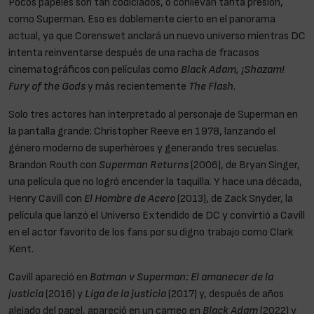
Pocos papeles son tan codiciados, o conllevan tanta presión,
como Superman. Eso es doblemente cierto en el panorama
actual, ya que Corenswet anclará un nuevo universo mientras DC
intenta reinventarse después de una racha de fracasos
cinematográficos con películas como
Black Adam, ¡Shazam!
Fury of the Gods
y más recientemente
The Flash
.
Solo tres actores han interpretado al personaje de Superman en
la pantalla grande: Christopher Reeve en 1978, lanzando el
género moderno de superhéroes y generando tres secuelas.
Brandon Routh con
Superman Returns
(2006), de Bryan Singer,
una película que no logró encender la taquilla. Y hace una década,
Henry Cavill con
El Hombre de Acero
(2013), de Zack Snyder, la
película que lanzó el Universo Extendido de DC y convirtió a Cavill
en el actor favorito de los fans por su digno trabajo como Clark
Kent.
Cavill apareció en
Batman v Superman: El amanecer de la
justicia
(2016) y
Liga de la justicia
(2017) y, después de años
alejado del papel, apareció en un cameo en
Black Adam
(2022) y