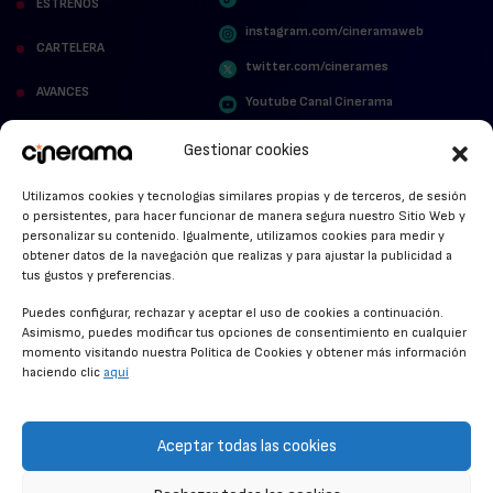
ESTRENOS
instagram.com/cineramaweb
CARTELERA
twitter.com/cinerames
AVANCES
Youtube Canal Cinerama
VER PARA CREER
Cinerama en Linkedin
Gestionar cookies
facebook.com/cinerama.es
MIRA QUIÉN HABLA
Utilizamos cookies y tecnologías similares propias y de terceros, de sesión
o persistentes, para hacer funcionar de manera segura nuestro Sitio Web y
STREAMING NEWS
personalizar su contenido. Igualmente, utilizamos cookies para medir y
obtener datos de la navegación que realizas y para ajustar la publicidad a
ALFOMBRA ROJA
tus gustos y preferencias.
ANUNCIOS DE CINE
Puedes configurar, rechazar y aceptar el uso de cookies a continuación.
Asimismo, puedes modificar tus opciones de consentimiento en cualquier
momento visitando nuestra Política de Cookies y obtener más información
haciendo clic
aquí
CONDICIONES GENERALES
POLÍTICA DE COOKIES
Aceptar todas las cookies
POLÍTICA DE PRIVACIDAD