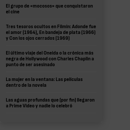
El grupo de «mocosos» que conquistaron
el cine
Tres tesoros ocultos en Filmin: Adonde fue
el amor (1964), En bandeja de plata (1966)
y Con los ojos cerrados (1969)
El último viaje del Oneida o la crónica más
negra de Hollywood con Charles Chaplin a
punto de ser asesinado
La mujer en la ventana: Las películas
dentro de la novela
Las aguas profundas que (por fin) llegaron
a Prime Video y nadie lo celebró