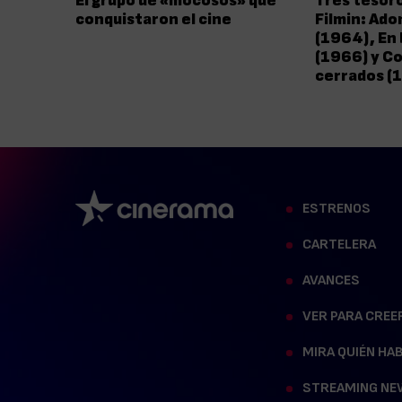
El grupo de «mocosos» que
Tres tesoro
conquistaron el cine
Filmin: Ado
(1964), En 
(1966) y Co
cerrados (
ESTRENOS
CARTELERA
AVANCES
VER PARA CREE
MIRA QUIÉN HA
STREAMING NE