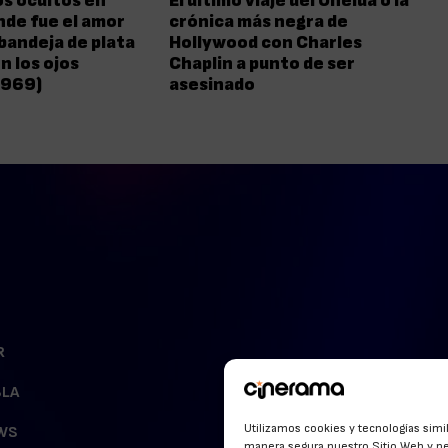
s ocultos en
El último viaje del Oneida o la
nde fue el amor
crónica más negra de
bandeja de plata
Hollywood con Charles
n los ojos
Chaplin a punto de ser
1969)
asesinado
R
BLA
Utilizamos cookies y tecnologías simi
WS
manera segura nuestro Sitio Web y pe