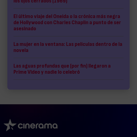
los ojos cerrados (1969)
El último viaje del Oneida o la crónica más negra
de Hollywood con Charles Chaplin a punto de ser
asesinado
La mujer en la ventana: Las películas dentro de la
novela
Las aguas profundas que (por fin) llegaron a
Prime Video y nadie lo celebró