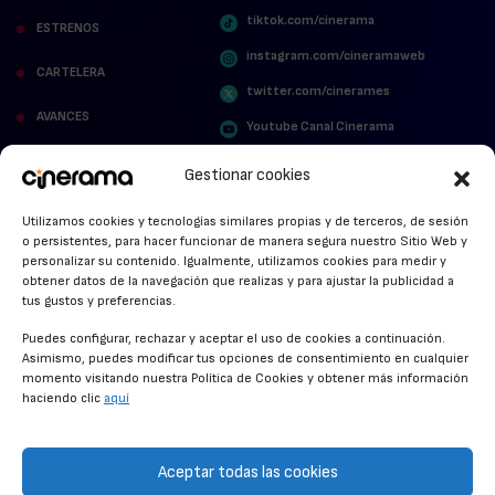
tiktok.com/cinerama
ESTRENOS
instagram.com/cineramaweb
CARTELERA
twitter.com/cinerames
AVANCES
Youtube Canal Cinerama
VER PARA CREER
Cinerama en Linkedin
Gestionar cookies
facebook.com/cinerama.es
MIRA QUIÉN HABLA
Utilizamos cookies y tecnologías similares propias y de terceros, de sesión
o persistentes, para hacer funcionar de manera segura nuestro Sitio Web y
STREAMING NEWS
personalizar su contenido. Igualmente, utilizamos cookies para medir y
obtener datos de la navegación que realizas y para ajustar la publicidad a
ALFOMBRA ROJA
tus gustos y preferencias.
ANUNCIOS DE CINE
Puedes configurar, rechazar y aceptar el uso de cookies a continuación.
Asimismo, puedes modificar tus opciones de consentimiento en cualquier
momento visitando nuestra Política de Cookies y obtener más información
haciendo clic
aquí
CONDICIONES GENERALES
POLÍTICA DE COOKIES
Aceptar todas las cookies