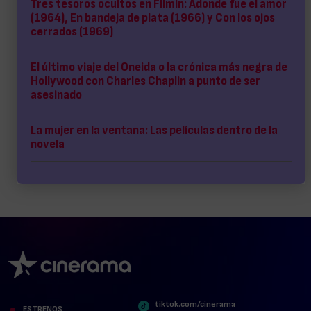
Tres tesoros ocultos en Filmin: Adonde fue el amor
(1964), En bandeja de plata (1966) y Con los ojos
cerrados (1969)
El último viaje del Oneida o la crónica más negra de
Hollywood con Charles Chaplin a punto de ser
asesinado
La mujer en la ventana: Las películas dentro de la
novela
tiktok.com/cinerama
ESTRENOS