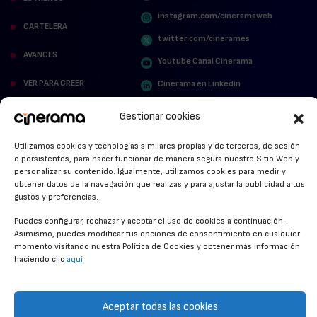
instagram.com/cineramaweb
CARTELERA
twitter.com/cinerames
AVANCES
Youtube Canal Cinerama
VER PARA CREER
Cinerama en Linkedin
facebook.com/cinerama.es
MIRA QUIÉN HABLA
Gestionar cookies
STREAMING NEWS
Utilizamos cookies y tecnologías similares propias y de terceros, de sesión
o persistentes, para hacer funcionar de manera segura nuestro Sitio Web y
ALFOMBRA ROJA
personalizar su contenido. Igualmente, utilizamos cookies para medir y
obtener datos de la navegación que realizas y para ajustar la publicidad a tus
ANUNCIOS DE CINE
gustos y preferencias.
Puedes configurar, rechazar y aceptar el uso de cookies a continuación.
Asimismo, puedes modificar tus opciones de consentimiento en cualquier
momento visitando nuestra Política de Cookies y obtener más información
CONDICIONES GENERALES
haciendo clic
aquí
POLÍTICA DE COOKIES
POLÍTICA DE PRIVACIDAD
Aceptar todas las cookies